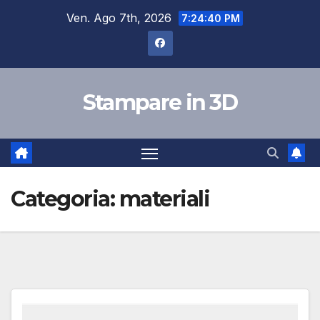
Salta
Ven. Ago 7th, 2026
7:24:41 PM
al
contenuto
Stampare in 3D
Categoria:
materiali