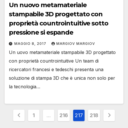
Un nuovo metamateriale
stampabile 3D progettato con
proprietà countrointuitive sotto
pressione si espande
MAGGIO 8, 2017
MARGIOV MARGIOV
Un uovo metamateriale stampabile 3D progettato
con proprietà countrointuitive Un team di
ricercatori francesi e tedeschi presenta una
soluzione di stampa 3D che è unica non solo per
la tecnologia…
Paginazione
1
…
216
217
218
degli