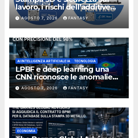
lavoro, i rischi dell’additive
manufacturing secondo
AGOSTO 7, 2026
FANTASY
NIOSH
AI INTELLIGENZA ARTIFICIALE IA
TECNOLOGIA
LPBF e deep learning una
CNN riconosce le anomalie
del bagno di fusione
AGOSTO 7, 2026
FANTASY
ECONOMIA