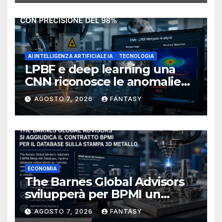
AI INTELLIGENZA ARTIFICIALE IA
TECNOLOGIA
LPBF e deep learning una
CNN riconosce le anomalie
del bagno di fusione
AGOSTO 7, 2026
FANTASY
ECONOMIA
The Barnes Global Advisors
svilupperà per BPMI un
database per la stampa 3D
AGOSTO 7, 2026
FANTASY
metallica destinata alla filiera