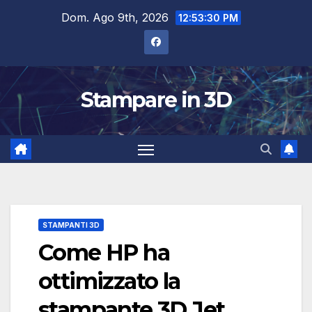
Salta
Dom. Ago 9th, 2026
12:53:30 PM
al
contenuto
Stampare in 3D
STAMPANTI 3D
Come HP ha
ottimizzato la
stampante 3D Jet