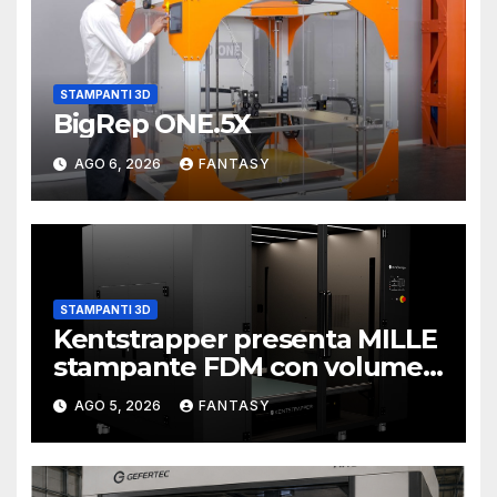
STAMPANTI 3D
BigRep ONE.5X
AGO 6, 2026
FANTASY
STAMPANTI 3D
Kentstrapper presenta MILLE
stampante FDM con volume
di stampa da un metro cubo
AGO 5, 2026
FANTASY