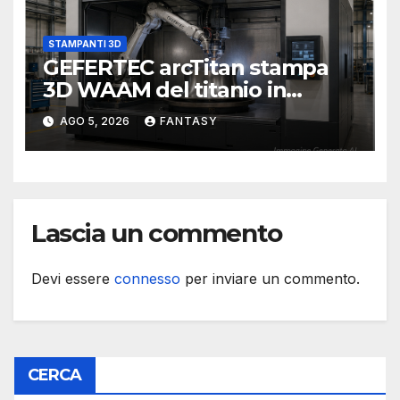
STAMPANTI 3D
GEFERTEC arcTitan stampa
3D WAAM del titanio in
camera inerte
AGO 5, 2026
FANTASY
Lascia un commento
Devi essere
connesso
per inviare un commento.
CERCA