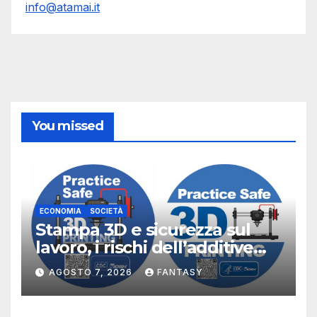
info@atamai.it
You missed
ECONOMIA
SOCIETÀ
Stampa 3D e sicurezza sul
lavoro, i rischi dell’additive
manufacturing secondo
AGOSTO 7, 2026
FANTASY
NIOSH