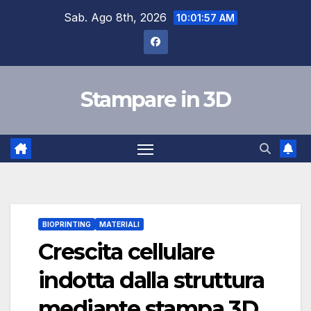
Salta
Sab. Ago 8th, 2026
10:01:58 AM
al
contenuto
Stampare in 3D
BIOPRINTING
MATERIALI
Crescita cellulare
indotta dalla struttura
mediante stampa 3D