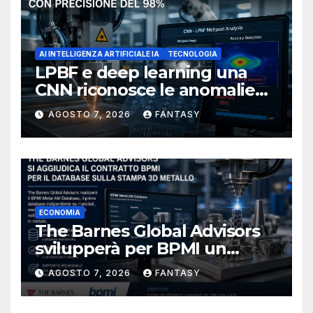
AI INTELLIGENZA ARTIFICIALE IA
TECNOLOGIA
LPBF e deep learning una
CNN riconosce le anomalie
del bagno di fusione
AGOSTO 7, 2026
FANTASY
ECONOMIA
The Barnes Global Advisors
svilupperà per BPMI un
database per la stampa 3D
AGOSTO 7, 2026
FANTASY
metallica destinata alla filiera
navale statunitense