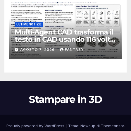
ULTIME NOTIZIE
Multi-Agent CAD trasforma il
testo in CAD usando 116 volte
meno token
AGOSTO 7, 2026
FANTASY
Stampare in 3D
Proudly powered by WordPress
|
Tema:
Newsup
di
Themeansar
.