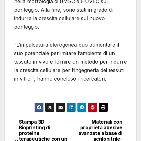
nella morfologia di BMSC e HUVEC sul
ponteggio. Alla fine, sono stati in grado di
indurre la crescita cellulare sul nuovo
ponteggio.
“L’impalcatura eterogenea può aumentare il
suo potenziale per imitare l’ambiente di un
tessuto in vivo e fornire un metodo per indurre
la crescita cellulare per l’ingegneria dei tessuti
in vitro “, hanno concluso i ricercatori.
Caratteristiche dei
Fabbricazione e
A) (i) Diagramma
ponteggi con diverse
proprietà di ponteggi
schematico
forme e dimensioni dei
con diversi diametri di
dell’elettrospinning
pori. A) Struttura
Stampa 3D
Materiali con
Navigazione
fibra. A) Effetti della
tradizionale e della
Bioprinting di
proprietà adesive
eterogenea di un
proteine ​​
avanzate a base di
temperatura, della
stampa EHD. (ii) Fibre
articoli
rettangolo con uno
terapeutiche con un
acrilonitrile-