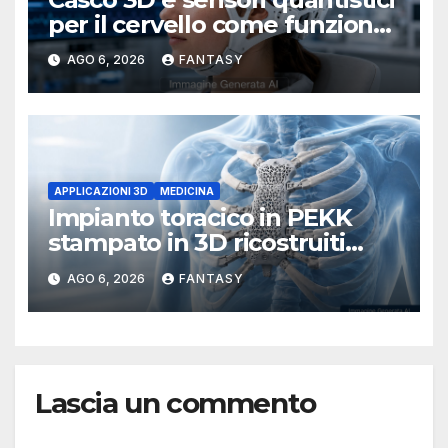
per il cervello come funziona
l’OPM-MEG
AGO 6, 2026
FANTASY
APPLICAZIONI 3D
MEDICINA
Impianto toracico in PEKK
stampato in 3D ricostruiti
sterno e costole dopo un
AGO 6, 2026
FANTASY
tumore raro
Lascia un commento