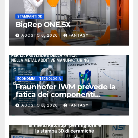
STAMPANTI 3D
BigRep ONE.5X
AGOSTO 6, 2026
FANTASY
ECONOMIA
TECNOLOGIA
Fraunhofer IWM prevede la
fatica dei componenti
metallici stampati in 3D
AGOSTO 6, 2026
FANTASY