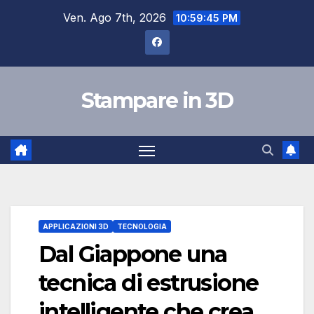
Salta
Ven. Ago 7th, 2026
10:59:45 PM
al
contenuto
Stampare in 3D
APPLICAZIONI 3D
TECNOLOGIA
Dal Giappone una
tecnica di estrusione
intelligente che crea