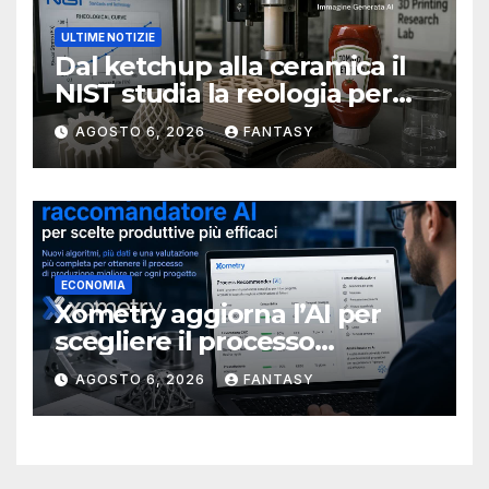
ULTIME NOTIZIE
Dal ketchup alla ceramica il
NIST studia la reologia per
rendere più affidabile la
AGOSTO 6, 2026
FANTASY
stampa 3D
ECONOMIA
Xometry aggiorna l’AI per
scegliere il processo
produttivo più adatto
AGOSTO 6, 2026
FANTASY