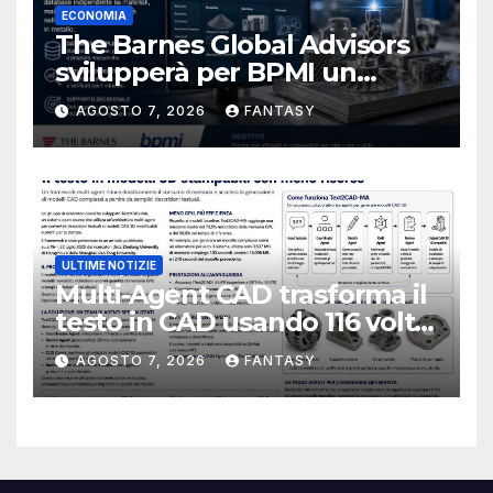
ECONOMIA
The Barnes Global Advisors
svilupperà per BPMI un
database per la stampa 3D
AGOSTO 7, 2026
FANTASY
metallica destinata alla filiera
navale statunitense
ULTIME NOTIZIE
Multi-Agent CAD trasforma il
testo in CAD usando 116 volte
meno token
AGOSTO 7, 2026
FANTASY