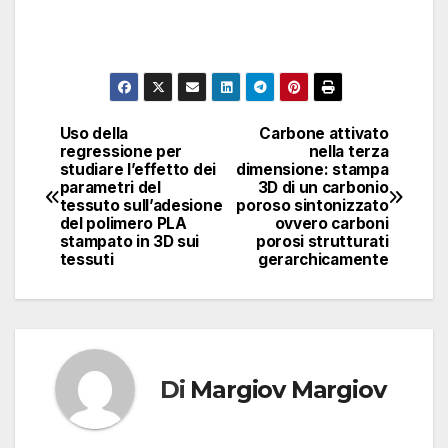
Uso della
Carbone attivato
Navigazione
regressione per
nella terza
studiare l’effetto dei
dimensione: stampa
articoli
parametri del
3D di un carbonio
tessuto sull’adesione
poroso sintonizzato
del polimero PLA
ovvero carboni
stampato in 3D sui
porosi strutturati
tessuti
gerarchicamente
Di
Margiov Margiov