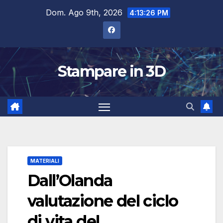
Salta
Dom. Ago 9th, 2026
4:13:27 PM
al
contenuto
Stampare in 3D
MATERIALI
Dall’Olanda
valutazione del ciclo
di vita del