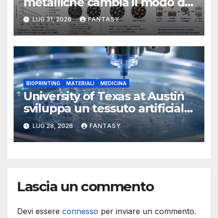
metalliche cambia il modo di
interpretare la fusione laser
LUG 31, 2026
FANTASY
BIOPRINTING
MATERIALI
MEDICINA
University of Texas at Austin
sviluppa un tessuto artificiale
stampabile in 3D che imita le
LUG 28, 2026
FANTASY
membrane dei tessuti
Lascia un commento
Devi essere
connesso
per inviare un commento.