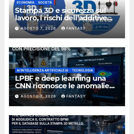
ECONOMIA
SOCIETÀ
Stampa 3D e sicurezza sul
lavoro, i rischi dell’additive
manufacturing secondo
AGOSTO 7, 2026
FANTASY
NIOSH
AI INTELLIGENZA ARTIFICIALE IA
TECNOLOGIA
LPBF e deep learning una
CNN riconosce le anomalie
del bagno di fusione
AGOSTO 7, 2026
FANTASY