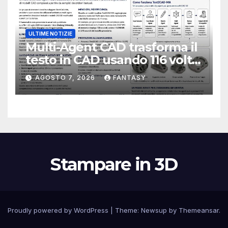
ULTIME NOTIZIE
Multi-Agent CAD trasforma il
testo in CAD usando 116 volte
meno token
AGOSTO 7, 2026
FANTASY
Stampare in 3D
Proudly powered by WordPress
|
Theme:
Newsup
by
Themeansar
.