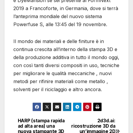
e DyeMansion se sei presente al FormNext
2019 a Francoforte, in Germania, dove si terrà
l’anteprima mondiale del nuovo sistema
Powerfuse S, alle 13:45 del 19 novembre.
Il mondo dei materiali e delle finiture è in
continua crescita all’interno della stampa 3D e
della produzione additiva in tutto il mondo oggi,
con così tanti diversi compositi in uso, tecniche
per migliorare le qualità meccaniche , nuovi
metodi per rifinire materiali come metallo ,
solventi per il riciclaggio e altro ancora.
HARP (stampa rapida
2d3d.ai:
Navigazione
ad alta area) una
ricostruzione 3D da
nuova stampante 3D
un’immagine 2D