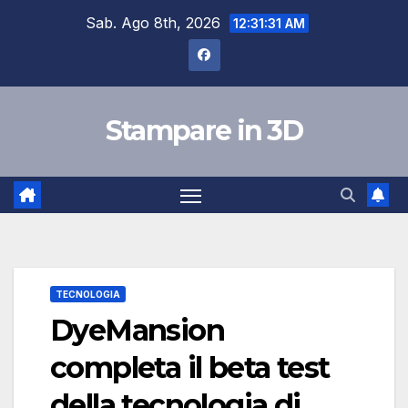
Skip
Sab. Ago 8th, 2026
12:31:32 AM
to
content
Stampare in 3D
TECNOLOGIA
DyeMansion
completa il beta test
della tecnologia di