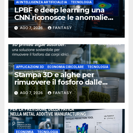
AI INTELLIGENZA ARTIFICIALE IA
TECNOLOGIA
LPBF e deep learning una
CNN riconosce le anomalie
del bagno di fusione
AGO 7, 2026
FANTASY
APPLICAZIONI 3D
ECONOMIA CIRCOLARE
TECNOLOGIA
Stampa 3D e alghe per
rimuovere il fosforo dalle
acque il progetto della
AGO 7, 2026
FANTASY
Florida Atlantic University
ECONOMIA
TECNOLOGIA