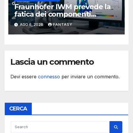
Fraunhofer IWM prevede la
fatica dei componenti
metallici stampati in 3D
AGO 6, 2026
FANTASY
Lascia un commento
Devi essere
connesso
per inviare un commento.
CERCA