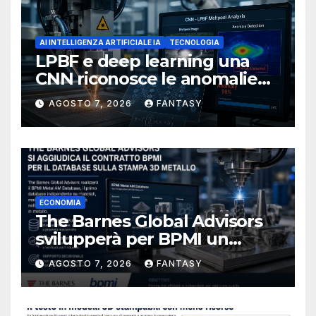
AI INTELLIGENZA ARTIFICIALE IA
TECNOLOGIA
LPBF e deep learning una
CNN riconosce le anomalie
del bagno di fusione
AGOSTO 7, 2026
FANTASY
ECONOMIA
The Barnes Global Advisors
svilupperà per BPMI un
database per la stampa 3D
AGOSTO 7, 2026
FANTASY
metallica destinata alla filiera
navale statunitense