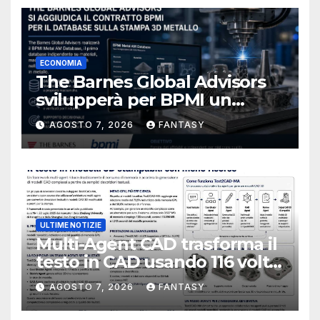
ECONOMIA
The Barnes Global Advisors
svilupperà per BPMI un
database per la stampa 3D
AGOSTO 7, 2026
FANTASY
metallica destinata alla filiera
navale statunitense
ULTIME NOTIZIE
Multi-Agent CAD trasforma il
testo in CAD usando 116 volte
meno token
AGOSTO 7, 2026
FANTASY