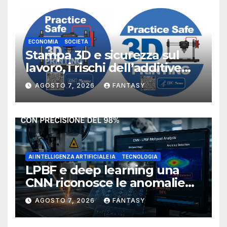
ECONOMIA
SOCIETÀ
Stampa 3D e sicurezza sul
lavoro, i rischi dell’additive
manufacturing secondo
AGOSTO 7, 2026
FANTASY
NIOSH
AI INTELLIGENZA ARTIFICIALE IA
TECNOLOGIA
LPBF e deep learning una
CNN riconosce le anomalie
del bagno di fusione
AGOSTO 7, 2026
FANTASY