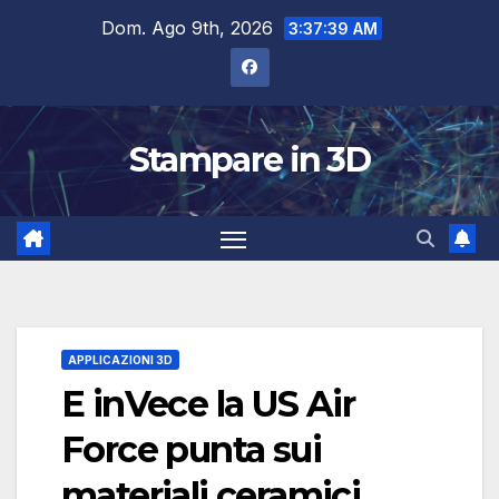
Salta
Dom. Ago 9th, 2026
3:37:40 AM
al
contenuto
Stampare in 3D
APPLICAZIONI 3D
E inVece la US Air
Force punta sui
materiali ceramici