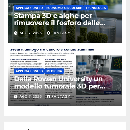
APPLICAZIONI 3D
ECONOMIA CIRCOLARE
TECNOLOGIA
Stampa 3D e alghe per
rimuovere il fosforo dalle
acque il progetto della
AGO 7, 2026
FANTASY
Florida Atlantic University
APPLICAZIONI 3D
MEDICINA
Dalla Rowan University un
modello tumorale 3D per
studiare il dialogo tra cancro
AGO 7, 2026
FANTASY
e cellule staminali