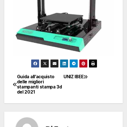
Guida all’acquisto
UNIZ IBEE
Navigazione
delle migliori
stampanti stampa 3d
articoli
del 2021