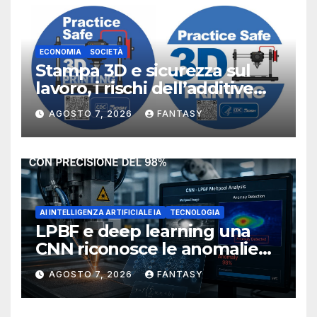
ECONOMIA
SOCIETÀ
Stampa 3D e sicurezza sul
lavoro, i rischi dell’additive
manufacturing secondo
AGOSTO 7, 2026
FANTASY
NIOSH
AI INTELLIGENZA ARTIFICIALE IA
TECNOLOGIA
LPBF e deep learning una
CNN riconosce le anomalie
del bagno di fusione
AGOSTO 7, 2026
FANTASY