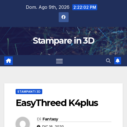
Salta
Dom. Ago 9th, 2026
2:22:03 PM
al
contenuto
Stampare in 3D
STAMPANTI 3D
EasyThreed K4plus
Di
Fantasy
DIC 16, 2020