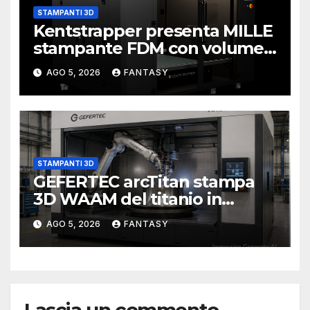
STAMPANTI 3D
Kentstrapper presenta MILLE
stampante FDM con volume
di stampa da un metro cubo
AGO 5, 2026
FANTASY
STAMPANTI 3D
GEFERTEC arcTitan stampa
3D WAAM del titanio in
camera inerte
AGO 5, 2026
FANTASY