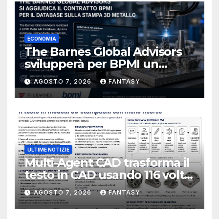
ECONOMIA
The Barnes Global Advisors
svilupperà per BPMI un
database per la stampa 3D
AGOSTO 7, 2026
FANTASY
metallica destinata alla filiera
navale statunitense
ULTIME NOTIZIE
Multi-Agent CAD trasforma il
testo in CAD usando 116 volte
meno token
AGOSTO 7, 2026
FANTASY