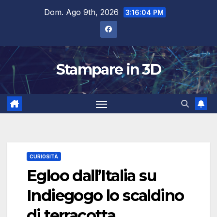
Salta
Dom. Ago 9th, 2026
3:16:05 PM
al
contenuto
Stampare in 3D
CURIOSITÀ
Egloo dall’Italia su
Indiegogo lo scaldino
di terracotta