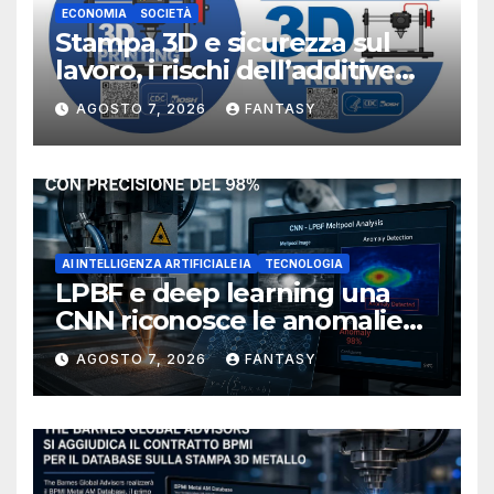
ECONOMIA
SOCIETÀ
Stampa 3D e sicurezza sul
lavoro, i rischi dell’additive
manufacturing secondo
AGOSTO 7, 2026
FANTASY
NIOSH
AI INTELLIGENZA ARTIFICIALE IA
TECNOLOGIA
LPBF e deep learning una
CNN riconosce le anomalie
del bagno di fusione
AGOSTO 7, 2026
FANTASY