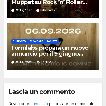
Muppet su Rock ’n’ Roller
Coaster con una scocca
GIU 7, 2026
FANTASY
stampata in 3D
CURIOSITÀ
ECONOMIA
SOCIETÀ
Formlabs prepara un nuovo
annuncio per il 9 giugno
2026: il teaser parla di un
GIU 4, 2026
FANTASY
prodotto “big”
Lascia un commento
Devi essere
connesso
per inviare un commento.