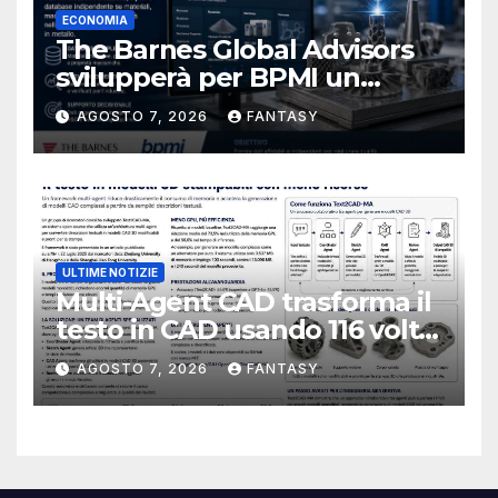
ECONOMIA
The Barnes Global Advisors
svilupperà per BPMI un
database per la stampa 3D
AGOSTO 7, 2026
FANTASY
metallica destinata alla filiera
navale statunitense
ULTIME NOTIZIE
Multi-Agent CAD trasforma il
testo in CAD usando 116 volte
meno token
AGOSTO 7, 2026
FANTASY