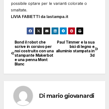
possibile optare per le varianti colorate o
smaltate.
LIVIA FABIETTI da lastampa.it
Bond il robot che
Paul Timmer e la sua
Navigazione
scrive in corsivo per
bici di legno e
noi costruito con una
alluminio stampata in
articoli
stampante Makerbot
3d
e una penna Mont
Blanc
Di
mario giovanardi