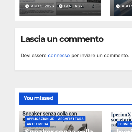
in 3D perché la
prod
AGO 5, 2026
FANTASY
AGO 
resistenza agli urti
cate
dipende dal
sta
processo
Lascia un commento
Devi essere
connesso
per inviare un commento.
You missed
APPLICAZIONI 3D
ARCHITETTURA
ARTE E MODA
ECONOM
Sneaker senza colla
Iper