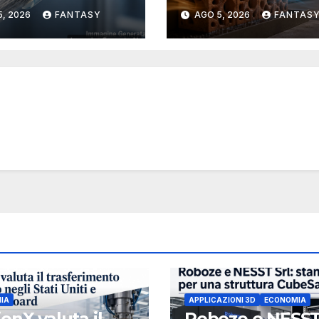
uzione dei
stampati in 3D pe
5, 2026
FANTASY
AGO 5, 2026
FANTAS
teri con la
raffrescamento
mpa 3D
evaporativo
IA
APPLICAZIONI 3D
ECONOMIA
ionX valuta il
Roboze e NESST