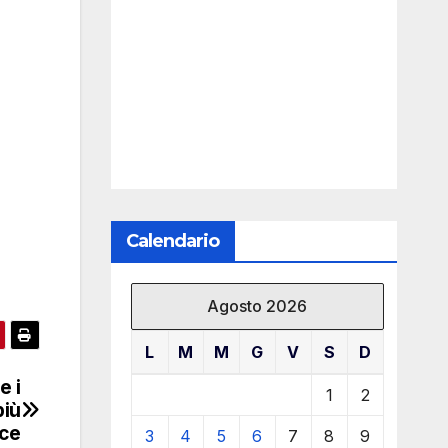
Calendario
Agosto 2026
L
M
M
G
V
S
D
e i
1
2
più
ce
3
4
5
6
7
8
9