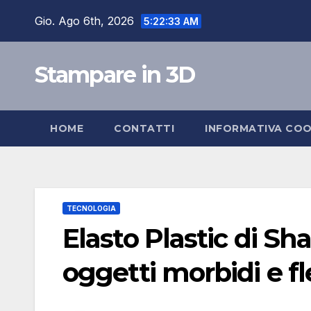
Salta
Gio. Ago 6th, 2026
5:22:33 AM
al
contenuto
Stampare in 3D
HOME
CONTATTI
INFORMATIVA COO
TECNOLOGIA
Elasto Plastic di S
oggetti morbidi e fle