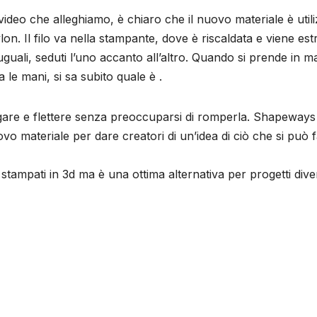
deo che alleghiamo, è chiaro che il nuovo materiale è util
lon. Il filo va nella stampante, dove è riscaldata e viene es
ti uguali, seduti l’uno accanto all’altro. Quando si prende in 
a le mani, si sa subito quale è .
egare e flettere senza preoccuparsi di romperla. Shapeways
vo materiale per dare creatori di un’idea di ciò che si può 
i stampati in 3d ma è una ottima alternativa per progetti div