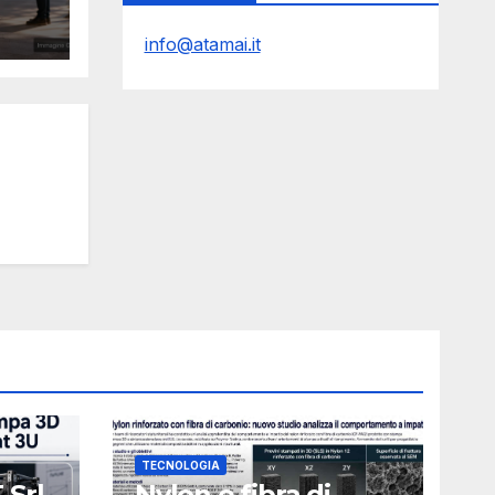
r il
Y
info@atamai.it
TECNOLOGIA
 Srl
Nylon e fibra di