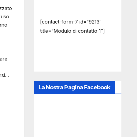
izzato
truso
[contact-form-7 id=”9213″
mano
title=”Modulo di contatto 1″]
fare
ersi…
La Nostra Pagina Facebook