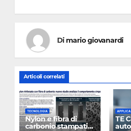
Di
mario giovanardi
Articoli correlati
TECNOLOGIA
APPLICA
Nylon e fibra di
TE C
carbonio stampati
auto