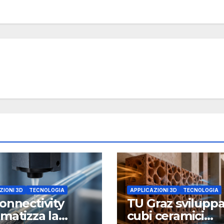
ZIONI 3D
TECNOLOGIA
APPLICAZIONI 3D
TECNOLOGIA
onnectivity
TU Graz svilupp
matizza la
cubi ceramici