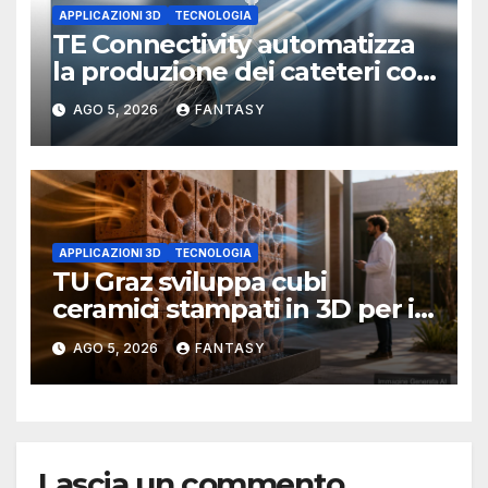
APPLICAZIONI 3D
TECNOLOGIA
TE Connectivity automatizza
la produzione dei cateteri con
la stampa 3D
AGO 5, 2026
FANTASY
APPLICAZIONI 3D
TECNOLOGIA
TU Graz sviluppa cubi
ceramici stampati in 3D per il
raffrescamento evaporativo
AGO 5, 2026
FANTASY
Lascia un commento