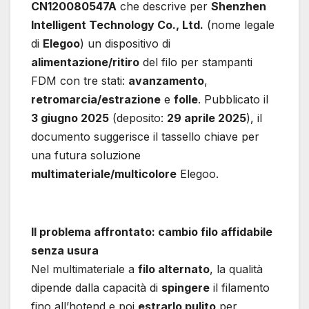
CN120080547A
che descrive per
Shenzhen
Intelligent Technology Co., Ltd.
(nome legale
di
Elegoo
) un dispositivo di
alimentazione/ritiro
del filo per stampanti
FDM con tre stati:
avanzamento
,
retromarcia/estrazione
e
folle
. Pubblicato il
3 giugno 2025
(deposito:
29 aprile 2025
), il
documento suggerisce il tassello chiave per
una futura soluzione
multimateriale/multicolore
Elegoo.
Il problema affrontato: cambio filo affidabile
senza usura
Nel multimateriale a
filo alternato
, la qualità
dipende dalla capacità di
spingere
il filamento
fino all’hotend e poi
estrarlo pulito
per