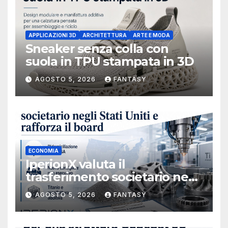
APPLICAZIONI 3D
ARCHITETTURA
ARTE E MODA
Sneaker senza colla con
suola in TPU stampata in 3D
AGOSTO 5, 2026
FANTASY
ECONOMIA
IperionX valuta il
trasferimento societario negli
Stati Uniti e rafforza il board,
AGOSTO 5, 2026
FANTASY
ha nominato Michael J.
Loparco amministratore
indipendente non esecutivo