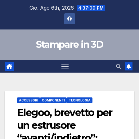
Salta
Gio. Ago 6th, 2026
4:37:10 PM
al
contenuto
Stampare in 3D
ACCESSORI
COMPONENTI
TECNOLOGIA
Elegoo, brevetto per
un estrusore
“avanti/indietro”: