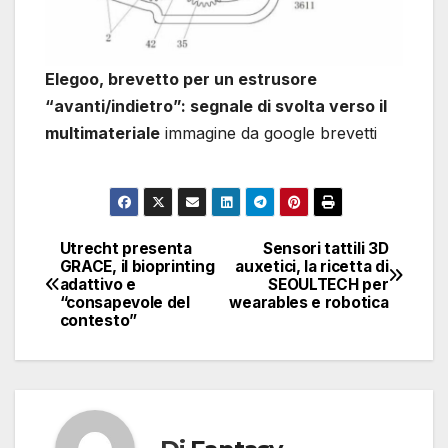
Elegoo, brevetto per un estrusore
“avanti/indietro”: segnale di svolta verso il
multimateriale
immagine da google brevetti
Utrecht presenta
Sensori tattili 3D
Navigazione
GRACE, il bioprinting
auxetici, la ricetta di
adattivo e
SEOULTECH per
articoli
“consapevole del
wearables e robotica
contesto”