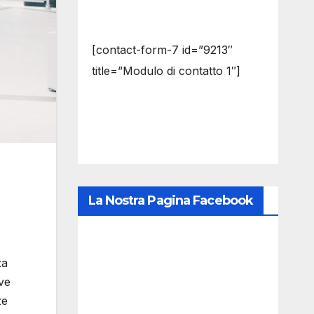
[contact-form-7 id=”9213″
title=”Modulo di contatto 1″]
La Nostra Pagina Facebook
za
ive
ze