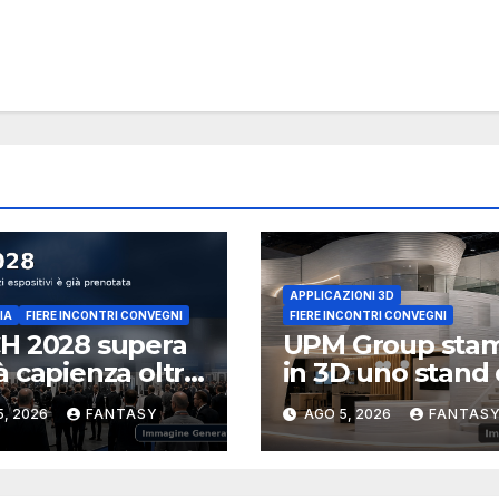
APPLICAZIONI 3D
IA
FIERE INCONTRI CONVEGNI
FIERE INCONTRI CONVEGNI
H 2028 supera
UPM Group sta
 capienza oltre
in 3D uno stand
00 metri
100 m² per
5, 2026
FANTASY
AGO 5, 2026
FANTAS
rati già
EuroShop 2026
otati