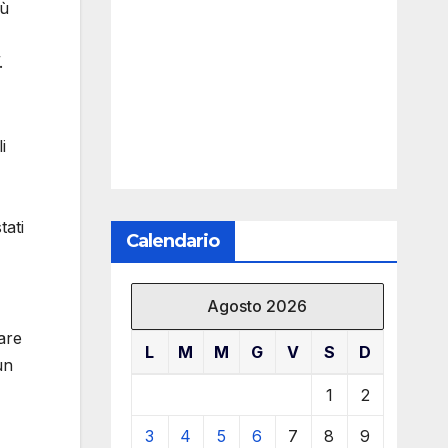
iù
.
i
tati
Calendario
Agosto 2026
are
L
M
M
G
V
S
D
un
1
2
3
4
5
6
7
8
9