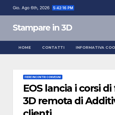
Salta
Gio. Ago 6th, 2026
5:42:17 PM
al
contenuto
Stampare in 3D
HOME
CONTATTI
INFORMATIVA COO
FIERE INCONTRI CONVEGNI
EOS lancia i corsi d
3D remota di Addit
clienti