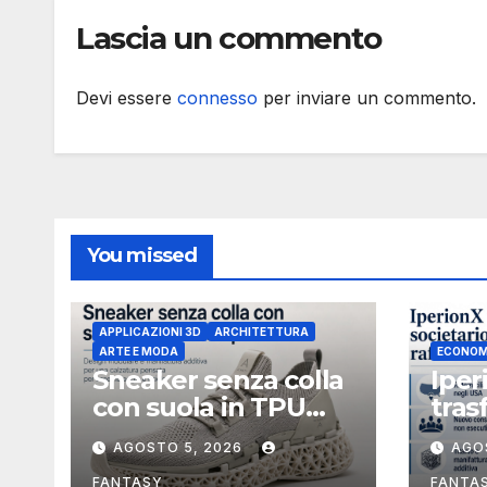
Lascia un commento
Devi essere
connesso
per inviare un commento.
You missed
APPLICAZIONI 3D
ARCHITETTURA
ARTE E MODA
ECONOM
Sneaker senza colla
Iper
con suola in TPU
tras
stampata in 3D
soci
AGOSTO 5, 2026
AGO
Uniti
FANTASY
FANTA