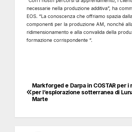
“Con i nostri percorsi di apprendimento, i cli
necessarie nella produzione additiva”, ha com
EOS. “La conoscenza che offriamo spazia dalla 
componenti per la produzione AM, nonché alla p
ridimensionamento e alla convalida della prod
formazione corrispondente “.
Markforged e Darpa in COSTAR per i 
Navigazione
per l’esplorazione sotterranea di Lun
articoli
Marte