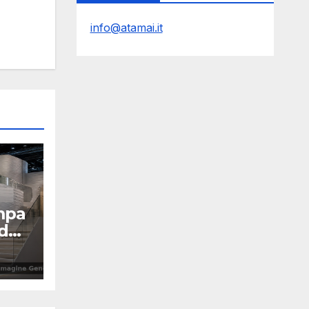
info@atamai.it
mpa
 da
Y