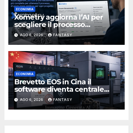
ECONOMIA
Xometry aggiorna l’AI per
scegliere il processo
produttivo più adatto
AGO 6, 2026
FANTASY
ECONOMIA
Brevetto EOS in Cina il
software diventa centrale
nella stampa 3D industriale
AGO 6, 2026
FANTASY