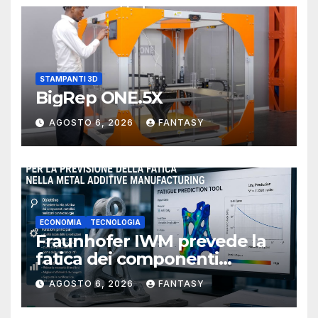
STAMPANTI 3D
BigRep ONE.5X
AGOSTO 6, 2026
FANTASY
ECONOMIA
TECNOLOGIA
Fraunhofer IWM prevede la
fatica dei componenti
metallici stampati in 3D
AGOSTO 6, 2026
FANTASY