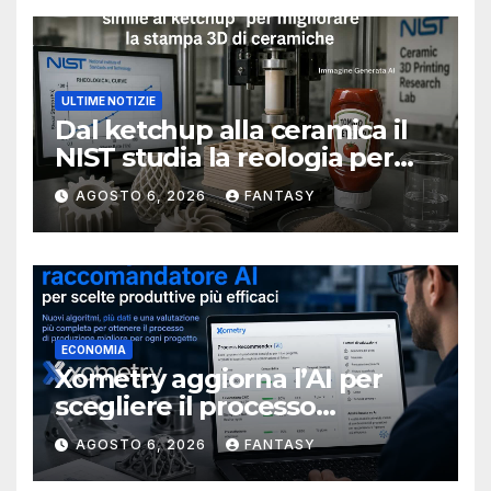
ULTIME NOTIZIE
Dal ketchup alla ceramica il
NIST studia la reologia per
rendere più affidabile la
AGOSTO 6, 2026
FANTASY
stampa 3D
ECONOMIA
Xometry aggiorna l’AI per
scegliere il processo
produttivo più adatto
AGOSTO 6, 2026
FANTASY