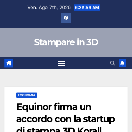
Salta
Ven. Ago 7th, 2026
6:38:57 AM
al
contenuto
Stampare in 3D
ECONOMIA
Equinor firma un
accordo con la startup
di stampa 3D Korall