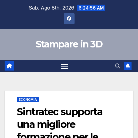
Skip
Sab. Ago 8th, 2026
6:24:57 AM
to
content
Stampare in 3D
ECONOMIA
Sintratec supporta
una migliore
formazione per le