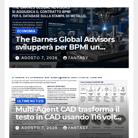
ECONOMIA
The Barnes Global Advisors
svilupperà per BPMI un
database per la stampa 3D
AGOSTO 7, 2026
FANTASY
metallica destinata alla filiera
navale statunitense
ULTIME NOTIZIE
Multi-Agent CAD trasforma il
testo in CAD usando 116 volte
meno token
AGOSTO 7, 2026
FANTASY