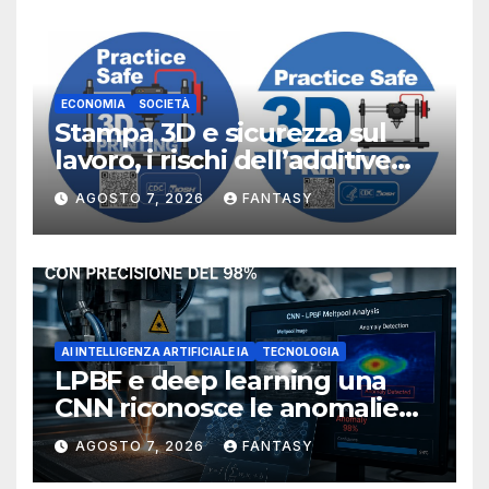
ECONOMIA
SOCIETÀ
Stampa 3D e sicurezza sul
lavoro, i rischi dell’additive
manufacturing secondo
AGOSTO 7, 2026
FANTASY
NIOSH
AI INTELLIGENZA ARTIFICIALE IA
TECNOLOGIA
LPBF e deep learning una
CNN riconosce le anomalie
del bagno di fusione
AGOSTO 7, 2026
FANTASY