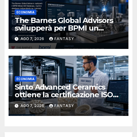
ECONOMIA
The Barnes Global Advisors
svilupperà per BPMI un
database per la stampa 3D
AGO 7, 2026
FANTASY
metallica destinata alla filiera
navale statunitense
ECONOMIA
Sinto Advanced Ceramics
ottiene la certificazione ISO
9001 per la stampa 3D di
AGO 7, 2026
FANTASY
ceramiche tecniche