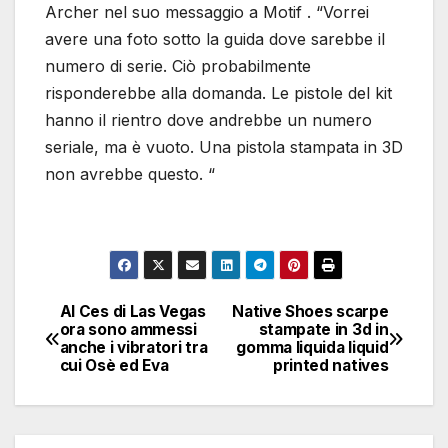
Archer nel suo messaggio a Motif . “Vorrei
avere una foto sotto la guida dove sarebbe il
numero di serie. Ciò probabilmente
risponderebbe alla domanda. Le pistole del kit
hanno il rientro dove andrebbe un numero
seriale, ma è vuoto. Una pistola stampata in 3D
non avrebbe questo. “
Al Ces di Las Vegas
Native Shoes scarpe
Navigazione
ora sono ammessi
stampate in 3d in
anche i vibratori tra
gomma liquida liquid
articoli
cui Osè ed Eva
printed natives