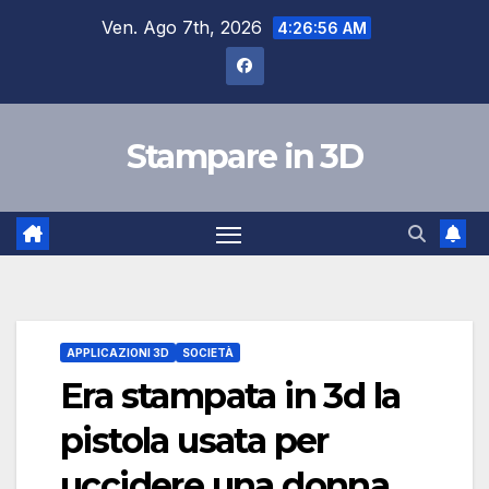
Salta
Ven. Ago 7th, 2026
4:26:57 AM
al
contenuto
Stampare in 3D
APPLICAZIONI 3D
SOCIETÀ
Era stampata in 3d la
pistola usata per
uccidere una donna