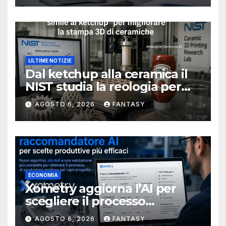
ULTIME NOTIZIE
Dal ketchup alla ceramica il
NIST studia la reologia per
rendere più affidabile la
AGOSTO 6, 2026
FANTASY
stampa 3D
ECONOMIA
Xometry aggiorna l’AI per
scegliere il processo
produttivo più adatto
AGOSTO 6, 2026
FANTASY