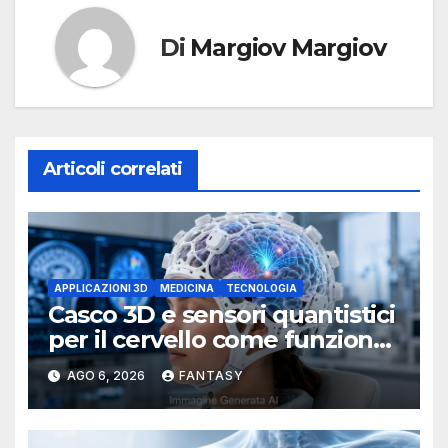
Di
Margiov Margiov
Articoli correlati
APPLICAZIONI 3D
MEDICINA
TECNOLOGIA
Casco 3D e sensori quantistici
per il cervello come funziona
l’OPM-MEG
AGO 6, 2026
FANTASY