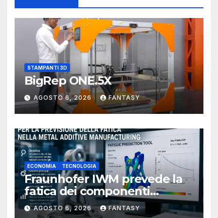
STAMPANTI 3D
BigRep ONE.5X
AGOSTO 6, 2026
FANTASY
ECONOMIA
TECNOLOGIA
Fraunhofer IWM prevede la
fatica dei componenti
metallici stampati in 3D
AGOSTO 6, 2026
FANTASY