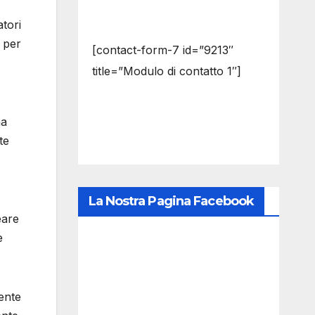
atori
D per
[contact-form-7 id=”9213″
title=”Modulo di contatto 1″]
na
te
La Nostra Pagina Facebook
eare
e
iente