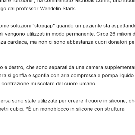
 forma e funzione”, ha commentato Nicholas Cohrs, uno stud
rigo dal professor Wendelin Stark.
 come soluzioni “stopgap” quando un paziente sta aspettand
ciali vengono utilizzati in modo permanente. Circa 26 milioni d
enza cardiaca, ma non ci sono abbastanza cuori donatori per
istro e destro, che sono separati da una camera supplementa
era si gonfia e sgonfia con aria compressa e pompa liquido 
la contrazione muscolare del cuore umano.
rsa sono state utilizzate per creare il cuore in silicone, ch
tri cubici. “È un monoblocco in silicone con struttura