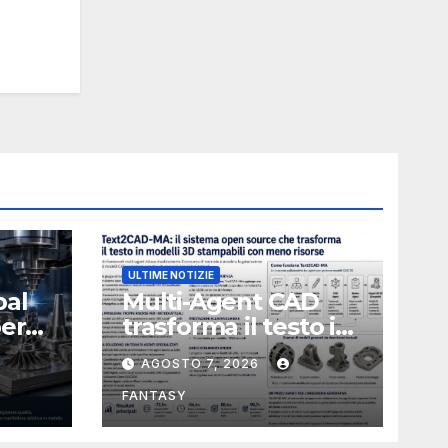
ULTIME NOTIZIE
bal
Multi-Agent CAD
perà
trasforma il testo in
CAD usando 116
AGOSTO 7, 2026
volte meno token
FANTASY
nata