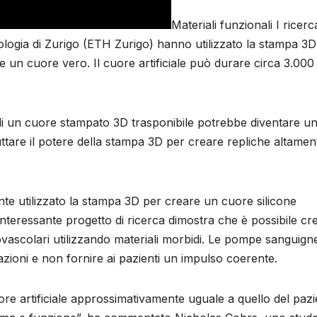
Materiali funzionali I ricerc
cnologia di Zurigo (ETH Zurigo) hanno utilizzato la stampa 3
 un cuore vero. Il cuore artificiale può durare circa 3.000
i un cuore stampato 3D trasponibile potrebbe diventare u
ruttare il potere della stampa 3D per creare repliche altamen
nte utilizzato la stampa 3D per creare un cuore silicone
nteressante progetto di ricerca dimostra che è possibile cr
ardiovascolari utilizzando materiali morbidi. Le pompe sanguign
oni e non fornire ai pazienti un impulso coerente.
uore artificiale approssimativamente uguale a quello del paz