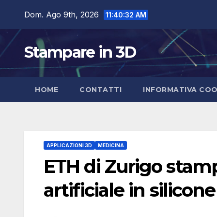
Salta
Dom. Ago 9th, 2026
11:40:33 AM
al
contenuto
Stampare in 3D
HOME
CONTATTI
INFORMATIVA COO
APPLICAZIONI 3D
MEDICINA
ETH di Zurigo stamp
artificiale in silicone