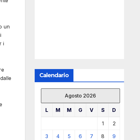
ente
o un
i
 i
re
Calendario
dalle
Agosto 2026
e
L
M
M
G
V
S
D
1
2
3
4
5
6
7
8
9