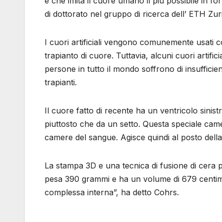
e che imita il cuore umano il più possibile in
di dottorato nel gruppo di ricerca dell’ ETH Zu
I cuori artificiali vengono comunemente usati
trapianto di cuore. Tuttavia, alcuni cuori artifi
persone in tutto il mondo soffrono di insuffici
trapianti.
Il cuore fatto di recente ha un ventricolo sin
piuttosto che da un setto. Questa speciale cam
camere del sangue. Agisce quindi al posto del
La stampa 3D e una tecnica di fusione di cera pe
pesa 390 grammi e ha un volume di 679 centime
complessa interna”, ha detto Cohrs.