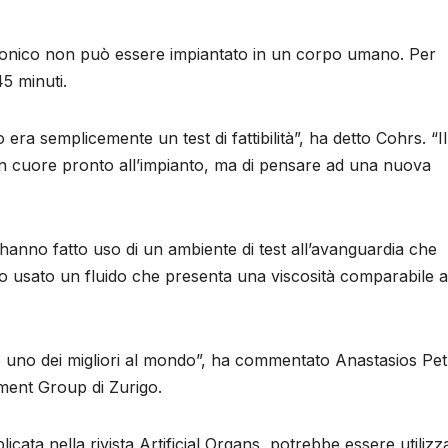
liconico non può essere impiantato in un corpo umano. Per
45 minuti.
era semplicemente un test di fattibilità”, ha detto Cohrs. “Il
un cuore pronto all’impianto, ma di pensare ad una nuova
ri hanno fatto uso di un ambiente di test all’avanguardia che
to usato un fluido che presenta una viscosità comparabile a
e uno dei migliori al mondo”, ha commentato Anastasios Pet
ment Group di Zurigo.
licata nella rivista Artificial Organs, potrebbe essere utilizz