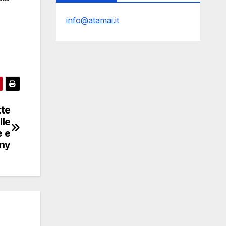
info@atamai.it
tte
lle
e e
ny