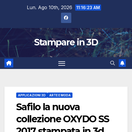
Salta
Lun. Ago 10th, 2026
11:16:24 AM
al
contenuto
Stampare in 3D
APPLICAZIONI 3D
ARTE E MODA
Safilo la nuova
collezione OXYDO SS
2017 stampata in 3d