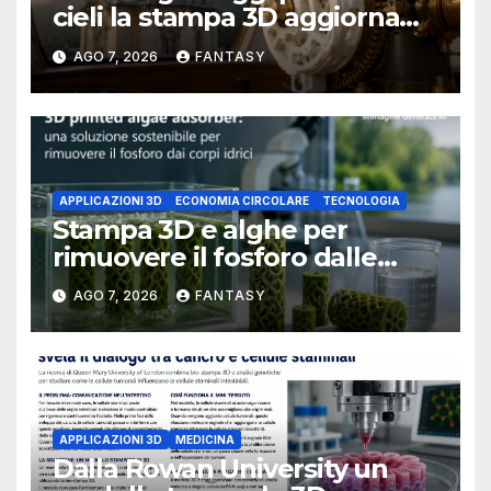
cieli la stampa 3D aggiorna
un osservatorio del 1930 della
AGO 7, 2026
FANTASY
University of Arkansas at
Little Rock
APPLICAZIONI 3D
ECONOMIA CIRCOLARE
TECNOLOGIA
Stampa 3D e alghe per
rimuovere il fosforo dalle
acque il progetto della
AGO 7, 2026
FANTASY
Florida Atlantic University
APPLICAZIONI 3D
MEDICINA
Dalla Rowan University un