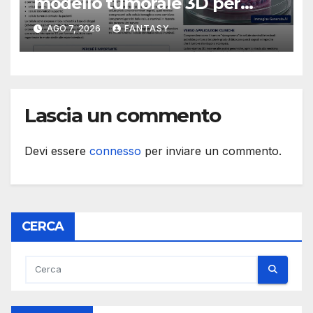
modello tumorale 3D per
studiare il dialogo tra cancro
AGO 7, 2026
FANTASY
e cellule staminali
Lascia un commento
Devi essere
connesso
per inviare un commento.
CERCA