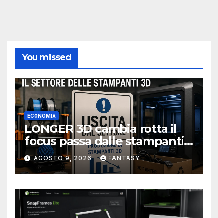
You missed
ECONOMIA
LONGER 3D cambia rotta il
focus passa dalle stampanti
3D alla stampa UV?
AGOSTO 9, 2026
FANTASY