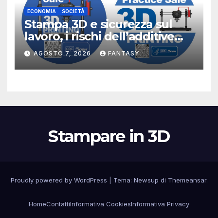
ECONOMIA
SOCIETÀ
Stampa 3D e sicurezza sul
lavoro, i rischi dell’additive
manufacturing secondo
AGOSTO 7, 2026
FANTASY
NIOSH
Stampare in 3D
Proudly powered by WordPress
|
Tema:
Newsup
di
Themeansar
.
Home
Contatti
Informativa Cookies
Informativa Privacy