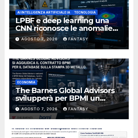
AI INTELLIGENZA ARTIFICIALE IA
TECNOLOGIA
LPBF e deep learning una
CNN riconosce le anomalie
del bagno di fusione
AGOSTO 7, 2026
FANTASY
ECONOMIA
The Barnes Global Advisors
svilupperà per BPMI un
database per la stampa 3D
AGOSTO 7, 2026
FANTASY
metallica destinata alla filiera
navale statunitense