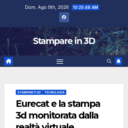
Salta
Dom. Ago 9th, 2026
10:25:49 AM
al
contenuto
Stampare in 3D
STAMPANTI 3D
TECNOLOGIA
Eurecat e la stampa
3d monitorata dalla
realtà virtuale