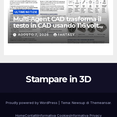
ULTIME NOTIZIE
Multi-Agent CAD trasforma il
testo in CAD usando 116 volte
meno token
AGOSTO 7, 2026
FANTASY
Stampare in 3D
Proudly powered by WordPress
|
Tema:
Newsup
di
Themeansar
.
Home
Contatti
Informativa Cookies
Informativa Privacy