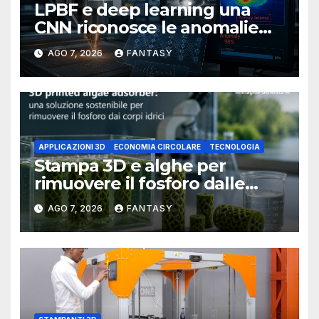
LPBF e deep learning una
CNN riconosce le anomalie
del bagno di fusione
AGO 7, 2026
FANTASY
APPLICAZIONI 3D
ECONOMIA CIRCOLARE
TECNOLOGIA
Stampa 3D e alghe per
rimuovere il fosforo dalle
acque il progetto della
AGO 7, 2026
FANTASY
Florida Atlantic University