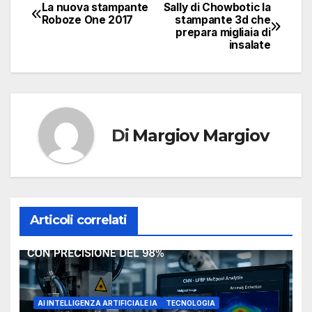
La nuova stampante
Sally di Chowbotic la
Navigazione
Roboze One 2017
stampante 3d che
prepara migliaia di
articoli
insalate
Di
Margiov Margiov
Articoli correlati
AI INTELLIGENZA ARTIFICIALE IA
TECNOLOGIA