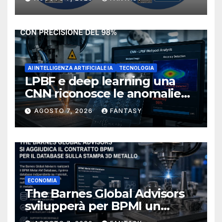
NIOSH
AI INTELLIGENZA ARTIFICIALE IA
TECNOLOGIA
LPBF e deep learning una
CNN riconosce le anomalie
del bagno di fusione
AGOSTO 7, 2026
FANTASY
ECONOMIA
The Barnes Global Advisors
svilupperà per BPMI un
database per la stampa 3D