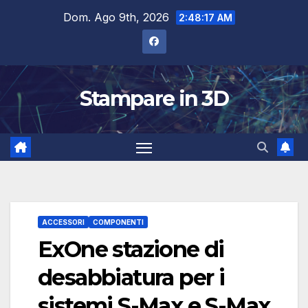
Salta
Dom. Ago 9th, 2026
2:48:18 AM
al
contenuto
Stampare in 3D
ACCESSORI
COMPONENTI
ExOne stazione di
desabbiatura per i
sistemi S-Max e S-Max