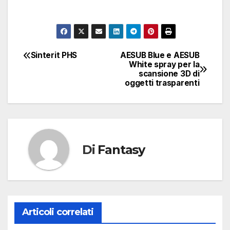
Sinterit PHS
AESUB Blue e AESUB
Navigazione
White spray per la
scansione 3D di
articoli
oggetti trasparenti
Di
Fantasy
Articoli correlati