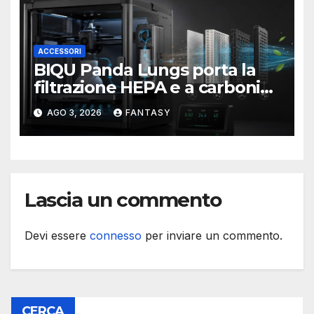
ACCESSORI
BIQU Panda Lungs porta la
filtrazione HEPA e a carboni
attivi dentro le stampanti 3D
AGO 3, 2026
FANTASY
Bambu Lab
Lascia un commento
Devi essere
connesso
per inviare un commento.
CERCA