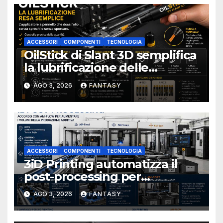
ACCESSORI
COMPONENTI
TECNOLOGIA
OilStick di Slant 3D semplifica
la lubrificazione delle
stampanti 3D con un
AGO 3, 2026
FANTASY
applicatore a pennello
ACCESSORI
COMPONENTI
TECNOLOGIA
3iD Printing automatizza il
post-processing per
aumentare i volumi della
AGO 3, 2026
FANTASY
produzione additiva