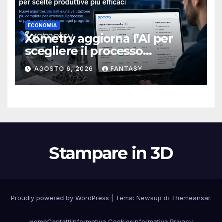
ECONOMIA
Xometry aggiorna l’AI per
scegliere il processo
produttivo più adatto
AGOSTO 6, 2026
FANTASY
Stampare in 3D
Proudly powered by WordPress
|
Tema:
Newsup
di
Themeansar
.
Home
Contatti
Informativa Cookies
Informativa Privacy