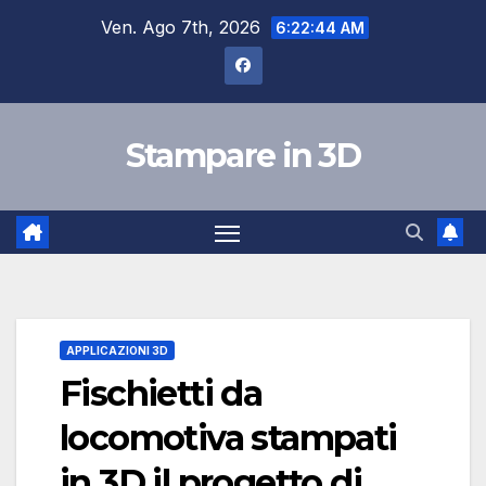
Salta
Ven. Ago 7th, 2026
6:22:46 AM
al
contenuto
Stampare in 3D
APPLICAZIONI 3D
Fischietti da
locomotiva stampati
in 3D il progetto di