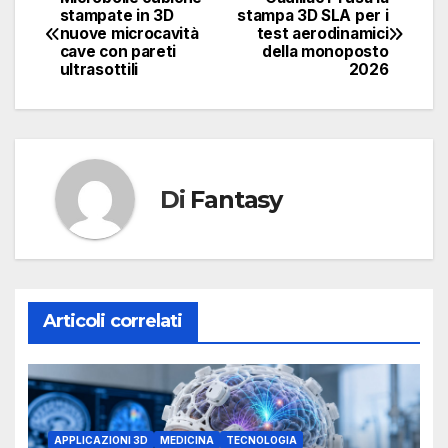
Navigazione
stampate in 3D
stampa 3D SLA per i
nuove microcavità
test aerodinamici
articoli
cave con pareti
della monoposto
ultrasottili
2026
Di
Fantasy
Articoli correlati
APPLICAZIONI 3D
MEDICINA
TECNOLOGIA