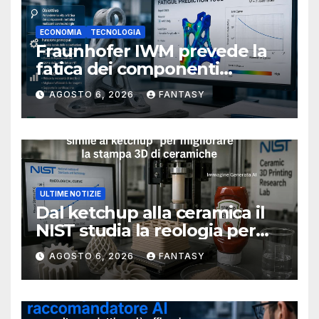
ECONOMIA
TECNOLOGIA
Fraunhofer IWM prevede la
fatica dei componenti
metallici stampati in 3D
AGOSTO 6, 2026
FANTASY
ULTIME NOTIZIE
Dal ketchup alla ceramica il
NIST studia la reologia per
rendere più affidabile la
AGOSTO 6, 2026
FANTASY
stampa 3D