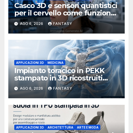
Casco 3D e sensori quantistici
per il cervello come funziona
l’OPM-MEG
AGO 6, 2026
FANTASY
APPLICAZIONI 3D
MEDICINA
Impianto toracico in PEKK
stampato in 3D ricostruiti
sterno e costole dopo un
AGO 6, 2026
FANTASY
tumore raro
APPLICAZIONI 3D
ARCHITETTURA
ARTE E MODA