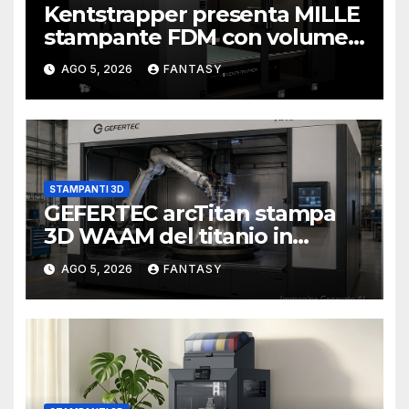
Kentstrapper presenta MILLE
stampante FDM con volume
di stampa da un metro cubo
AGO 5, 2026
FANTASY
STAMPANTI 3D
GEFERTEC arcTitan stampa
3D WAAM del titanio in
camera inerte
AGO 5, 2026
FANTASY