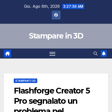
Salta
Gio. Ago 6th, 2026
3:27:37 AM
al
contenuto
Stampare in 3D
STAMPANTI 3D
Flashforge Creator 5
Pro segnalato un
problema nel