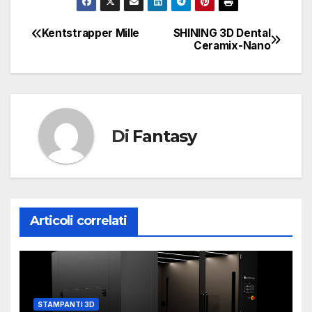
Kentstrapper Mille
SHINING 3D Dental
Navigazione
Ceramix-Nano
articoli
Di
Fantasy
Articoli correlati
STAMPANTI 3D