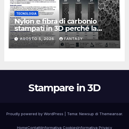
TECNOLOGIA
Nylon e fibra di carbonio
stampati in 3D perché la
resistenza agli urti dipende
AGOSTO 5, 2026
FANTASY
dal processo
Stampare in 3D
Proudly powered by WordPress
|
Tema:
Newsup
di
Themeansar
.
Home
Contatti
Informativa Cookies
Informativa Privacy