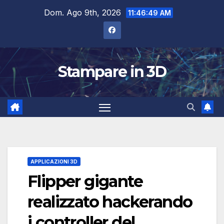
Salta
Dom. Ago 9th, 2026
11:46:50 AM
al
contenuto
Stampare in 3D
APPLICAZIONI 3D
Flipper gigante
realizzato hackerando
i controller del