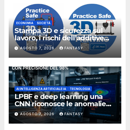
ECONOMIA
SOCIETÀ
Stampa 3D e sicurezza sul
lavoro, i rischi dell’additive
manufacturing secondo
AGOSTO 7, 2026
FANTASY
NIOSH
AI INTELLIGENZA ARTIFICIALE IA
TECNOLOGIA
LPBF e deep learning una
CNN riconosce le anomalie
del bagno di fusione
AGOSTO 7, 2026
FANTASY