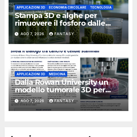
APPLICAZIONI 3D
ECONOMIA CIRCOLARE
TECNOLOGIA
Stampa 3D e alghe per
rimuovere il fosforo dalle
acque il progetto della
AGO 7, 2026
FANTASY
Florida Atlantic University
APPLICAZIONI 3D
MEDICINA
Dalla Rowan University un
modello tumorale 3D per
studiare il dialogo tra cancro
AGO 7, 2026
FANTASY
e cellule staminali