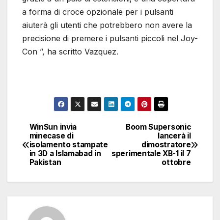
a forma di croce opzionale per i pulsanti
aiuterà gli utenti che potrebbero non avere la
precisione di premere i pulsanti piccoli nel Joy-
Con ”, ha scritto Vazquez.
WinSun invia
Boom Supersonic
Navigazione
minecase di
lancerà il
isolamento stampate
dimostratore
articoli
in 3D a Islamabad in
sperimentale XB-1 il 7
Pakistan
ottobre