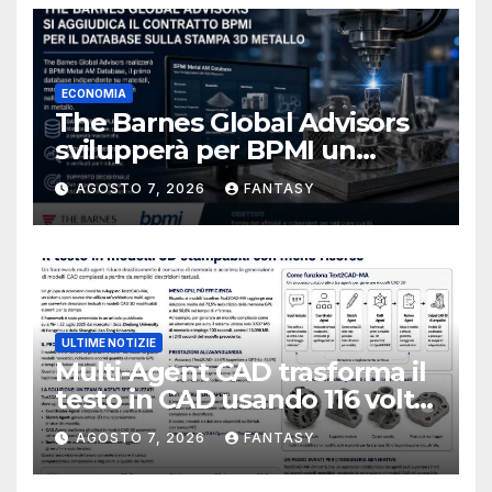
ECONOMIA
The Barnes Global Advisors
svilupperà per BPMI un
database per la stampa 3D
AGOSTO 7, 2026
FANTASY
metallica destinata alla filiera
navale statunitense
ULTIME NOTIZIE
Multi-Agent CAD trasforma il
testo in CAD usando 116 volte
meno token
AGOSTO 7, 2026
FANTASY