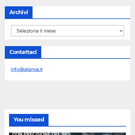
Archivi
Archivi
Contattaci
info@atamai.it
You missed