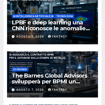
AI INTELLIGENZA ARTIFICIALE IA
TECNOLOGIA
LPBF e deep learning una
CNN riconosce le anomalie
del bagno di fusione
AGOSTO 7, 2026
FANTASY
ECONOMIA
The Barnes Global Advisors
svilupperà per BPMI un
database per la stampa 3D
AGOSTO 7, 2026
FANTASY
metallica destinata alla filiera
navale statunitense