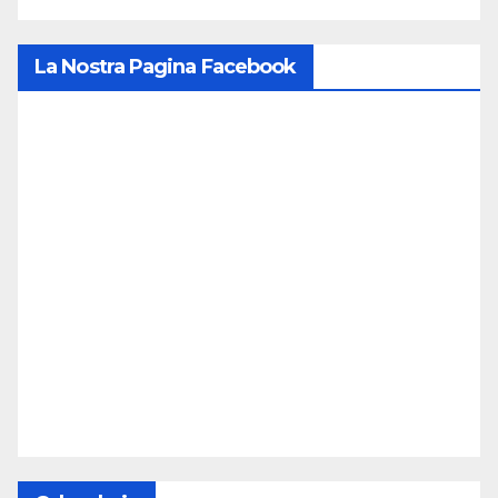
Infiltrazione vascolare
ospite di vasi (diametro
La Nostra Pagina Facebook
da 8 a 50 μm) nel disco
di collagene stampato
FRESH etichettato
mediante iniezione di
vena di coda di lectina
(rosso).