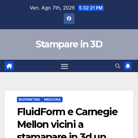
Salta
Ven. Ago 7th, 2026
5:32:22 PM
al
contenuto
Stampare in 3D
BIOPRINTING
MEDICINA
FluidForm e Carnegie
Mellon vicini a
stamapare in 3d un