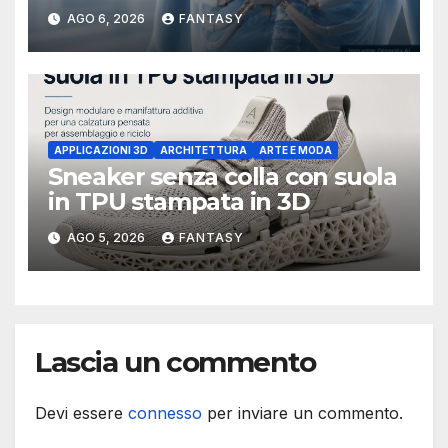
sterno e costole dopo un
AGO 6, 2026
FANTASY
tumore raro
APPLICAZIONI 3D
ARCHITETTURA
ARTE E MODA
Sneaker senza colla con suola
in TPU stampata in 3D
AGO 5, 2026
FANTASY
Lascia un commento
Devi essere
connesso
per inviare un commento.