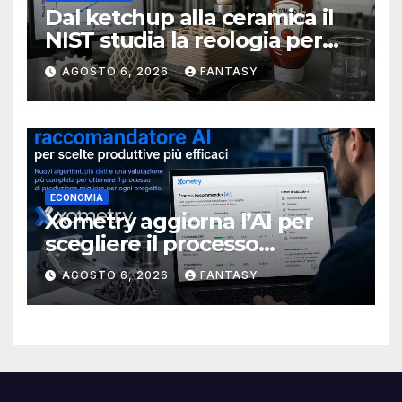
Dal ketchup alla ceramica il
NIST studia la reologia per
rendere più affidabile la
AGOSTO 6, 2026
FANTASY
stampa 3D
ECONOMIA
Xometry aggiorna l’AI per
scegliere il processo
produttivo più adatto
AGOSTO 6, 2026
FANTASY