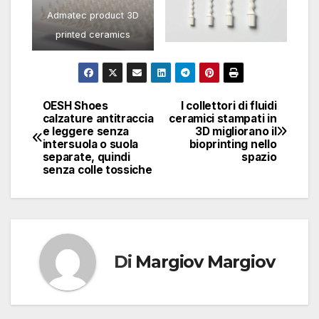
Admatec product 3D
printed ceramics
OESH Shoes
I collettori di fluidi
Navigazione
calzature antitraccia
ceramici stampati in
e leggere senza
3D migliorano il
articoli
intersuola o suola
bioprinting nello
separate, quindi
spazio
senza colle tossiche
Di
Margiov Margiov