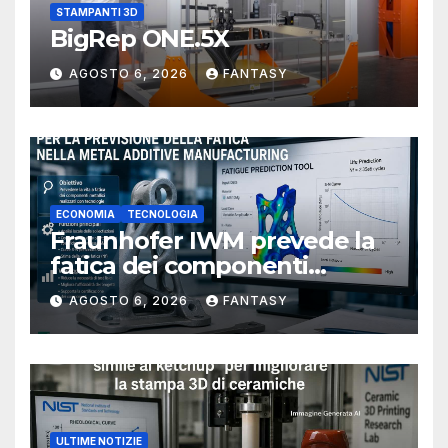
STAMPANTI 3D
BigRep ONE.5X
AGOSTO 6, 2026
FANTASY
ECONOMIA
TECNOLOGIA
Fraunhofer IWM prevede la
fatica dei componenti
metallici stampati in 3D
AGOSTO 6, 2026
FANTASY
ULTIME NOTIZIE