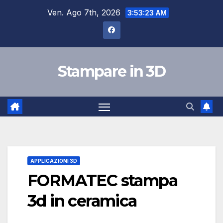
Salta
Ven. Ago 7th, 2026
3:53:24 AM
al
contenuto
Stampare in 3D
APPLICAZIONI 3D
FORMATEC stampa
3d in ceramica