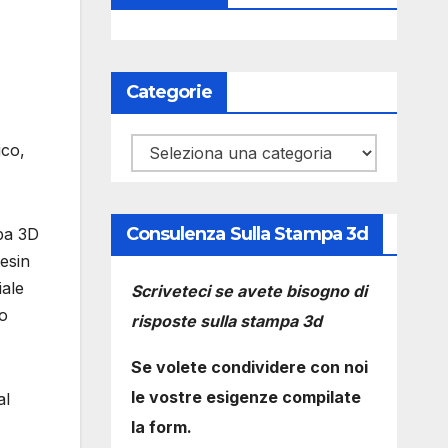
Categorie
Categorie
ico,
Consulenza Sulla Stampa 3d
mpa 3D
Resin
iale
Scriveteci se avete bisogno di
to
risposte sulla stampa 3d
Se volete condividere con noi
le vostre esigenze compilate
al
la form.