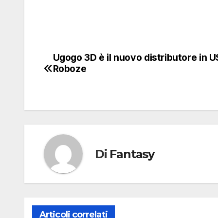
Ugogo 3D è il nuovo distributore in 
Navigazione
Roboze
articoli
Di
Fantasy
Articoli correlati