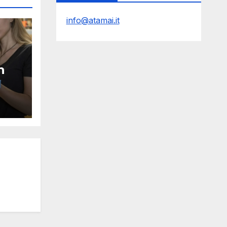
info@atamai.it
n
de,