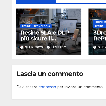
ECONOM
RESINE
TECNOLOGIA
RESINE
Resine SLA e DLP
3Dre
più sicure il
RePr
progetto FSM-
resi
GIU 19, 2026
FANTASY
GIU 1
Resine lavora sul
3D c
ritardo di fiamma
liqu
senza alogeni
riuti
Lascia un commento
Devi essere
connesso
per inviare un commento.