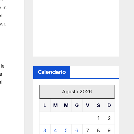
e in
al
sso
le
Calendario
a
el
Agosto 2026
L
M
M
G
V
S
D
1
2
3
4
5
6
7
8
9