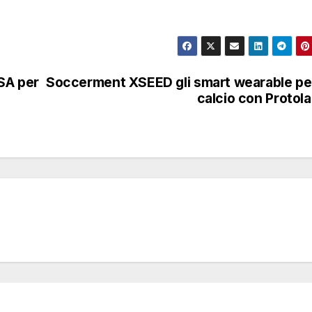
USA per
Soccerment XSEED gli smart wearable per
calcio con Protol