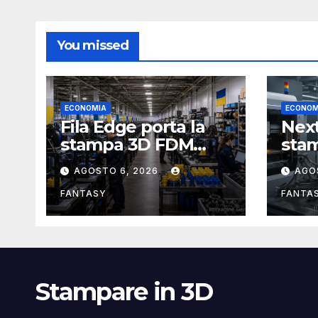
You missed
ECONOMIA
ECONOM
Fila Edge porta la
Next
stampa 3D FDM
sta
verso la produzione
nell
AGOSTO 6, 2026
AGO
industriale di serie
rum
in Ucraina
FANTASY
FANTA
Stampare in 3D