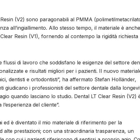
r Resin (V2) sono paragonabili al PMMA (polimetilmetacrilat
enza all’ingiallimento. Allo stesso tempo, il materiale è anch
Clear Resin (V1), fornendo al contempo la rigidità richiesta
 flussi di lavoro che soddisfano le esigenze del settore den
alizzate e risultati migliori per i pazienti. Il nuovo material
i, dentisti e ortodontisti”, ha affermato Stefan Holländer,
giudicano i professionisti del settore dentale dalla longevi
 agio quando lasciano lo studio. Dental LT Clear Resin (V2) 
 l’esperienza del cliente”.
ed è diventato il mio materiale di riferimento per la
 ad alte prestazioni; con una straordinaria trasparenza, un
 con cui i pazienti riferiscono di sentirsi a proprio agio. C