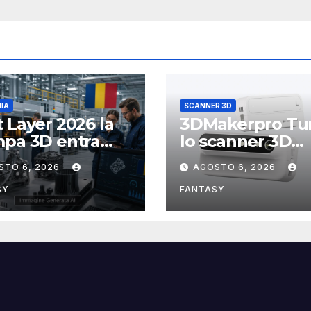
IA
SCANNER 3D
 Layer 2026 la
3DMakerpro Tur
mpa 3D entra
lo scanner 3D
e fabbriche
modulare con t
STO 6, 2026
AGOSTO 6, 2026
ene
testine
intercambiabili
SY
FANTASY