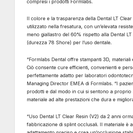
compresi i prodotti Formlabs.
Il colore e la trasparenza della Dental LT Clea
utilizzato nella fresatura, con un’elevata resist
meno giallastro del 60% rispetto alla Dental LT 
(durezza 78 Shore) per l’uso dentale.
“Formlabs Dental offre stampanti 3D, materiali e
Ciò consente cure efficienti, convenienti e person
perfettamente adatto per laboratori odontotecnic
Managing Director EMEA di Formlabs. “I pazienti 
prodotti e dal modo in cui si sentono a proprio
materiale ad alte prestazioni che dura e migliora
“Uso Dental LT Clear Resin (V2) da 2 anni ormai 
fabbricazione di splint occlusali. Il materiale è
adattamento preciso e crea un’occlusione stabile