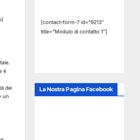
o)
[contact-form-7 id=”9213″
e
title=”Modulo di contatto 1″]
tale.
e è
tà dei
La Nostra Pagina Facebook
è un
on