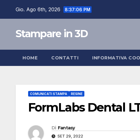
Salta
Gio. Ago 6th, 2026
8:37:07 PM
al
contenuto
Stampare in 3D
HOME
CONTATTI
INFORMATIVA COO
COMUNICATI STAMPA
RESINE
FormLabs Dental LT 
Di
Fantasy
SET 29, 2022