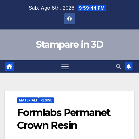
Salta
Sab. Ago 8th, 2026
9:59:44 PM
al
contenuto
Stampare in 3D
MATERIALI
RESINE
Formlabs Permanet
Crown Resin