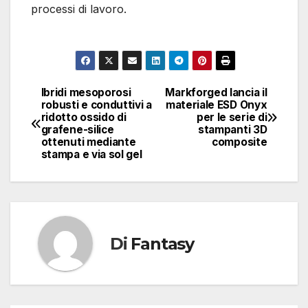
processi di lavoro.
Ibridi mesoporosi
Markforged lancia il
Navigazione
robusti e conduttivi a
materiale ESD Onyx
ridotto ossido di
per le serie di
articoli
grafene-silice
stampanti 3D
ottenuti mediante
composite
stampa e via sol gel
Di
Fantasy