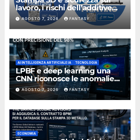
lavoro, i rischi dell’additive
manufacturing secondo
AGOSTO 7, 2026
FANTASY
NIOSH
AI INTELLIGENZA ARTIFICIALE IA
TECNOLOGIA
LPBF e deep learning una
CNN riconosce le anomalie
del bagno di fusione
AGOSTO 7, 2026
FANTASY
ECONOMIA