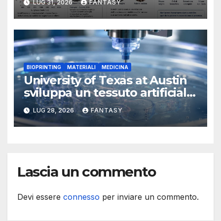
LUG 31, 2026
FANTASY
BIOPRINTING
MATERIALI
MEDICINA
University of Texas at Austin
sviluppa un tessuto artificiale
stampabile in 3D che imita le
LUG 28, 2026
FANTASY
membrane dei tessuti
Lascia un commento
Devi essere
connesso
per inviare un commento.