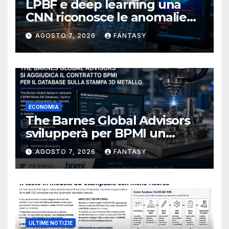
LPBF e deep learning una
CNN riconosce le anomalie
del bagno di fusione
AGOSTO 7, 2026
FANTASY
ECONOMIA
The Barnes Global Advisors
svilupperà per BPMI un
database per la stampa 3D
AGOSTO 7, 2026
FANTASY
metallica destinata alla filiera
navale statunitense
ULTIME NOTIZIE