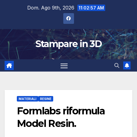
Salta
Dom. Ago 9th, 2026
11:02:58 AM
al
contenuto
Stampare in 3D
MATERIALI
RESINE
Formlabs riformula
Model Resin.