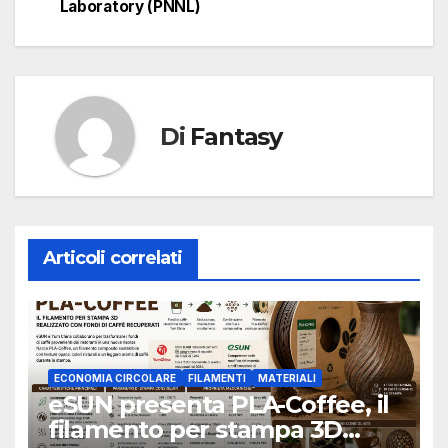
Laboratory (PNNL)
Di
Fantasy
Articoli correlati
ECONOMIA CIRCOLARE
FILAMENTI
MATERIALI
eSUN presenta PLA-Coffee, il
filamento per stampa 3D