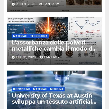
sviluppato con fondi di caffè
AGO 3, 2026
FANTASY
recuperati
MATERIALI
TECNOLOGIA
L’assorbanza delle polveri
metalliche cambia il modo di
interpretare la fusione laser
LUG 31, 2026
FANTASY
BIOPRINTING
MATERIALI
MEDICINA
University of Texas at Austin
sviluppa un tessuto artificiale
stampabile in 3D che imita le