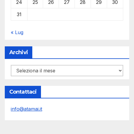
24
25
26
27
28
29
30
31
« Lug
Archivi
Archivi
Contattaci
info@atamai.it