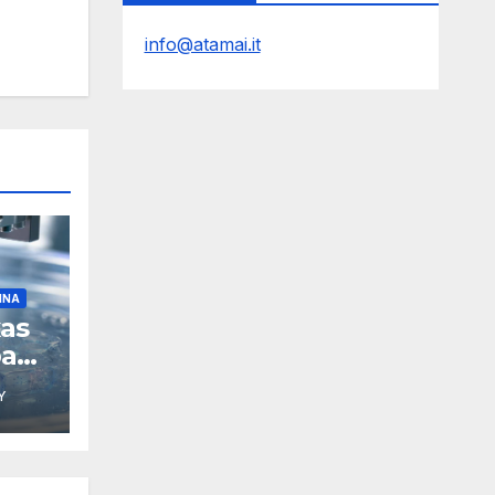
info@atamai.it
INA
xas
pa
Y
D