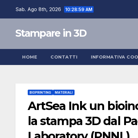
Salta
Sab. Ago 8th, 2026
10:29:00 AM
al
contenuto
Stampare in 3D
HOME
CONTATTI
INFORMATIVA COO
BIOPRINTING
MATERIALI
ArtSea Ink un bioin
la stampa 3D dal Pa
Laboratory (PNNL)