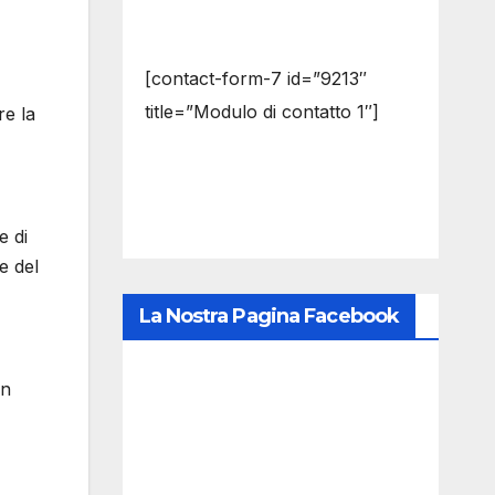
[contact-form-7 id=”9213″
title=”Modulo di contatto 1″]
re la
e di
e del
La Nostra Pagina Facebook
un