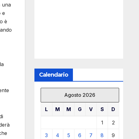
a una
 e
to è
zzando
la
Calendario
ente
Agosto 2026
L
M
M
G
V
S
D
di
1
2
aderà
iche
3
4
5
6
7
8
9