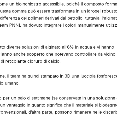
come un bioinchiostro accessibile, poiché il composto form
uesta gomma può essere trasformata in un idrogel robusto
ferenza dei polimeri derivati ​​dal petrolio, tuttavia, l’algina
 il team PNNL ha dovuto integrare i colori manualmente utili
tto diverse soluzioni di alginato all’8% in acqua e vi hanno
a. Hanno anche scoperto che potevano controllare da vicino 
di reticolante cloruro di calcio.
ne, il team ha quindi stampato in 3D una lucciola fosforesc
llo umano.
o per un paio di settimane (se conservata in una soluzione 
a un vantaggio in quanto significa che il materiale si biodegr
onvenzionali, d’altra parte, possono rimanere nelle discar