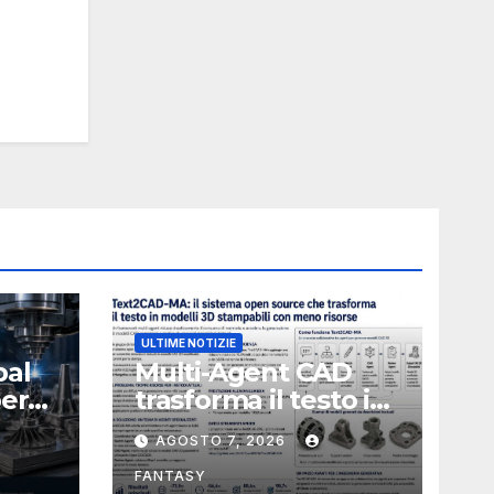
ULTIME NOTIZIE
bal
Multi-Agent CAD
perà
trasforma il testo in
CAD usando 116
AGOSTO 7, 2026
volte meno token
FANTASY