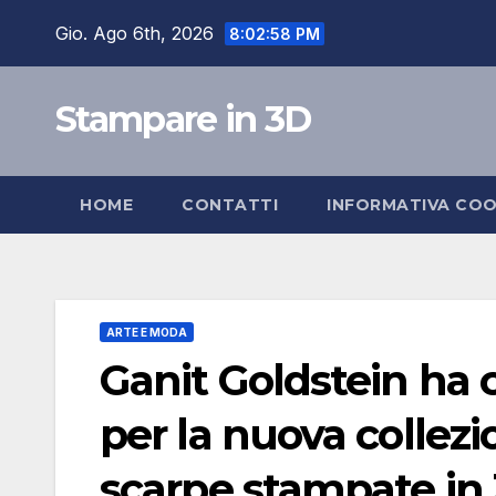
Salta
Gio. Ago 6th, 2026
8:02:59 PM
al
contenuto
Stampare in 3D
HOME
CONTATTI
INFORMATIVA COO
ARTE E MODA
Ganit Goldstein ha 
per la nuova collezi
scarpe stampate in