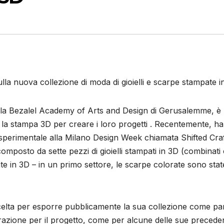
lla nuova collezione di moda di gioielli e scarpe stampate i
 alla Bezalel Academy of Arts and Design di Gerusalemme, è
ano la stampa 3D per creare i loro progetti . Recentemente, ha
perimentale alla Milano Design Week chiamata Shifted Craft
omposto da sette pezzi di gioielli stampati in 3D (combinati
te in 3D – in un primo settore, le scarpe colorate sono stat
 scelta per esporre pubblicamente la sua collezione come pa
pirazione per il progetto, come per alcune delle sue preceden