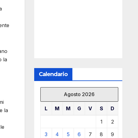
a
mente
iano
o la
Calendario
Agosto 2026
mi
L
M
M
G
V
S
D
e la
1
2
le
3
4
5
6
7
8
9