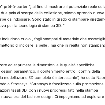
” prêt-à-porter “, al fine di mostrare il potenziale reale dell
 due paia di scarpe della collezione, stiamo aprendo nuove
scarpe da indossare. Sono stato in grado di stampare diretta
ova per la tecnologia di stampa 3D. “
includono cuoio , fogli stampati di materiale che assomigl
rmettono di incidere la pelle , ma che in realtà non stampan
zare ed esprimere le dimensioni e le qualità specifiche
 design parametrico, il contenimento entro i confini della
 la modellazione 3D completa è interessante”, ha detto Nao
moda a Stratasys. “Stratasys è focalizzata sulla promozione 
azioni tessili 3D. Con i nuovi progressi fatti nella stampa
a nuova era del fashion design. Ci impegniamo ad esplorare 