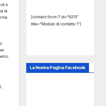
uti e
ia la
[contact-form-7 id=”9213″
orma
title=”Modulo di contatto 1″]
i-
per
etro.
La Nostra Pagina Facebook
i,