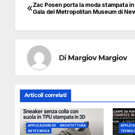
Zac Posen porta la moda stampata in 
Navigazione
Gala del Metropolitan Museum di Ne
articoli
Di
Margiov Margiov
Articoli correlati
APPLICAZIONI 3D
ARCHITETTURA
APPLICA
ARTE E MODA
TECNOL