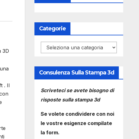
Categorie
Categorie
n 3D
 una
Consulenza Sulla Stampa 3d
 . Il
Scriveteci se avete bisogno di
 con
risposte sulla stampa 3d
e
Se volete condividere con noi
le vostre esigenze compilate
rte
la form.
ti