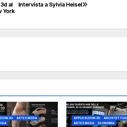
3d al
Intervista a Sylvia Heisel
w York
ZIONI 3D
ARTE E MODA
APPLICAZIONI 3D
ARCHITETTUR
OGIA
ARTE E MODA
ECONOMIA