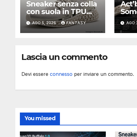
Sneaker senza colla
Act’
con suola in TPU
Som
stampata in 3D
stam
AGO 5, 2026
FANTASY
AGO 
scar
mod
prog
dura
Lascia un commento
di pi
Devi essere
connesso
per inviare un commento.
You missed