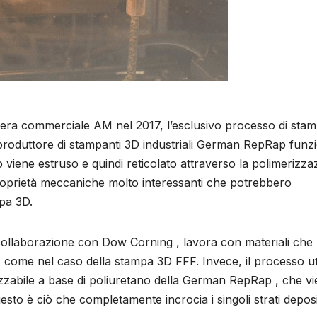
 fiera commerciale AM ​​nel 2017, l’esclusivo processo di sta
 produttore di stampanti 3D industriali German RepRap funz
iene estruso e quindi reticolato attraverso la polimerizza
oprietà meccaniche molto interessanti che potrebbero
pa 3D.
 collaborazione con Dow Corning , lavora con materiali che
i, come nel caso della stampa 3D FFF. Invece, il processo ut
izzabile a base di poliuretano della German RepRap , che v
esto è ciò che completamente incrocia i singoli strati deposi