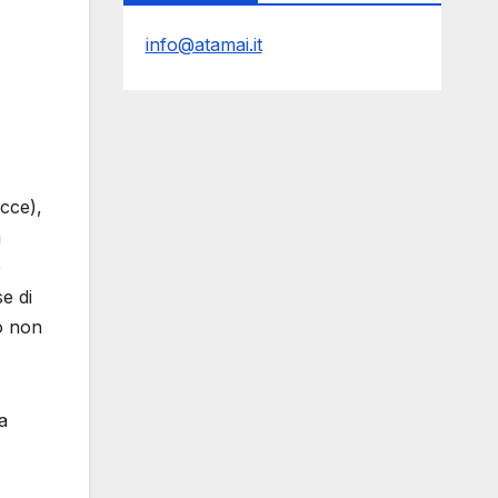
info@atamai.it
cce),
a
e
e di
o non
a