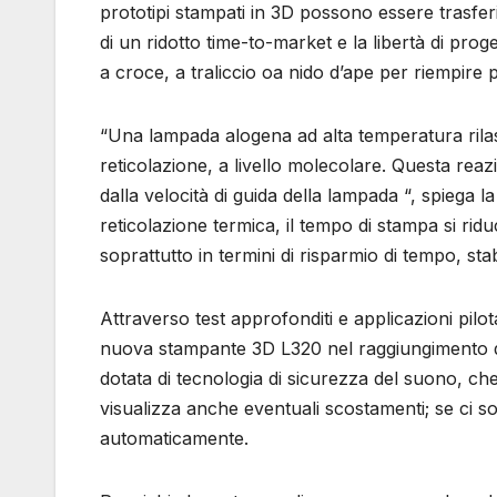
prototipi stampati in 3D possono essere trasferi
di un ridotto time-to-market e la libertà di prog
a croce, a traliccio oa nido d’ape per riempire p
“Una lampada alogena ad alta temperatura rilas
reticolazione, a livello molecolare. Questa reazi
dalla velocità di guida della lampada “, spiega 
reticolazione termica, il tempo di stampa si rid
soprattutto in termini di risparmio di tempo, sta
Attraverso test approfonditi e applicazioni pilota
nuova stampante 3D L320 nel raggiungimento d
dotata di tecnologia di sicurezza del suono, che
visualizza anche eventuali scostamenti; se ci so
automaticamente.