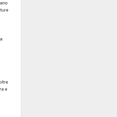
iano
tture
ta
,
ltre
ra e