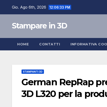
Salta
Gio. Ago 6th, 2026
12:06:35 PM
al
contenuto
Stampare in 3D
HOME
CONTATTI
INFORMATIVA COO
STAMPANTI 3D
German RepRap pre
3D L320 per la produ