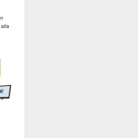
an
alla