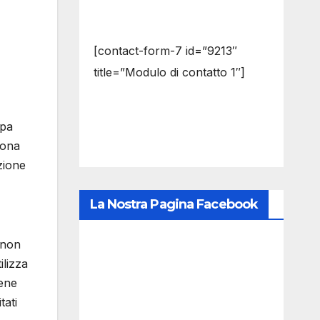
[contact-form-7 id=”9213″
title=”Modulo di contatto 1″]
mpa
iona
zione
La Nostra Pagina Facebook
 non
ilizza
iene
tati