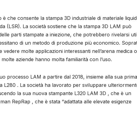
 che consente la stampa 3D industriale di materiale liqui
quida (LSR). La società sostiene che la stampa 3D LAM può
lle parti stampate a iniezione, che potrebbero rivelarsi util
ecessitano di un metodo di produzione più economico. Soprat
be vedere molte applicazioni interessanti nell’arena medica o
 e molte aziende hanno molta familiarità con l’uso.
o processo LAM a partire dal 2018, insieme alla sua prim
L280 . La società ha lavorato per sviluppare ulteriorment
troducendo la sua nuova stampante L320 LAM 3D , che è un
man RepRap , che è stata “adattata alle elevate esigenze