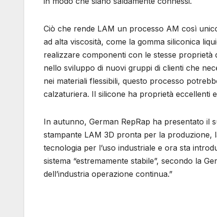
in modo che siano saldamente connessi.
Ciò che rende LAM un processo AM così unico è
ad alta viscosità, come la gomma siliconica li
realizzare componenti con le stesse proprietà de
nello sviluppo di nuovi gruppi di clienti che n
nei materiali flessibili, questo processo potreb
calzaturiera. Il silicone ha proprietà eccellenti
In autunno, German RepRap ha presentato il su
stampante LAM 3D pronta per la produzione, la 
tecnologia per l’uso industriale e ora sta in
sistema “estremamente stabile”, secondo la Ger
dell’industria operazione continua.”