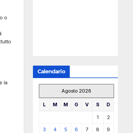
do o
i
tutto
Calendario
a
e la
Agosto 2026
L
M
M
G
V
S
D
1
2
3
4
5
6
7
8
9