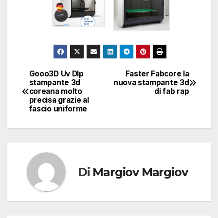
Gooo3D Uv Dlp
Faster Fabcore la
Navigazione
stampante 3d
nuova stampante 3d
coreana molto
di fab rap
articoli
precisa grazie al
fascio uniforme
Di
Margiov Margiov