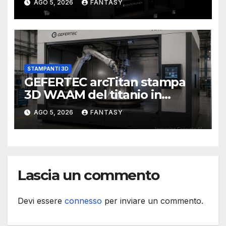
AGO 5, 2026
FANTASY
STAMPANTI 3D
GEFERTEC arcTitan stampa
3D WAAM del titanio in
camera inerte
AGO 5, 2026
FANTASY
Lascia un commento
Devi essere
connesso
per inviare un commento.