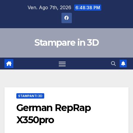
Salta
Ven. Ago 7th, 2026
6:48:39 PM
al
contenuto
Stampare in 3D
STAMPANTI 3D
German RepRap
X350pro