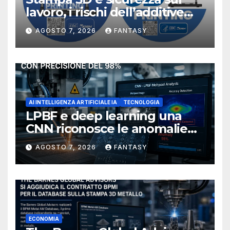
lavoro, i rischi dell’additive
manufacturing secondo
AGOSTO 7, 2026
FANTASY
NIOSH
AI INTELLIGENZA ARTIFICIALE IA
TECNOLOGIA
LPBF e deep learning una
CNN riconosce le anomalie
del bagno di fusione
AGOSTO 7, 2026
FANTASY
ECONOMIA