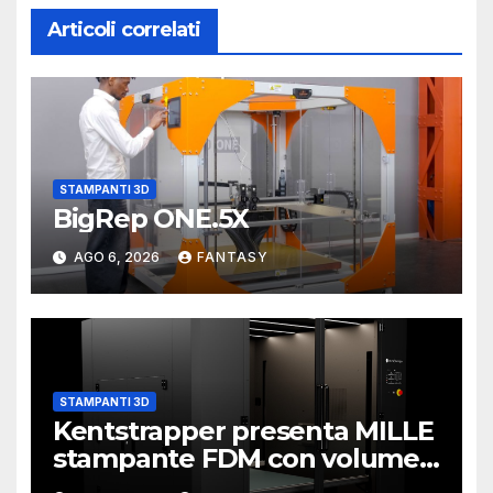
Articoli correlati
STAMPANTI 3D
BigRep ONE.5X
AGO 6, 2026
FANTASY
STAMPANTI 3D
Kentstrapper presenta MILLE
stampante FDM con volume
di stampa da un metro cubo