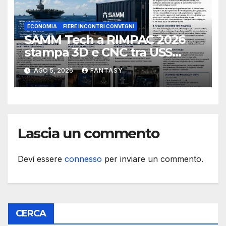
ECONOMIA
FIERE INCONTRI CONVEGNI
SAMM Tech a RIMPAC 2026
stampa 3D e CNC tra USS
Essex e Schofield Barracks
AGO 5, 2026
FANTASY
Lascia un commento
Devi essere
connesso
per inviare un commento.
CERCA