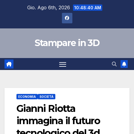
Salta
Gio. Ago 6th, 2026
10:48:41 AM
al
contenuto
Stampare in 3D
ECONOMIA
SOCIETÀ
Gianni Riotta
immagina il futuro
tecnologico del 3d