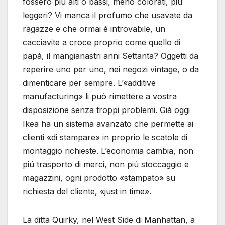
fossero piú alti o bassi, meno colorati, piú
leggeri? Vi manca il profumo che usavate da
ragazze e che ormai è introvabile, un
cacciavite a croce proprio come quello di
papà, il mangianastri anni Settanta? Oggetti da
reperire uno per uno, nei negozi vintage, o da
dimenticare per sempre. L’«additive
manufacturing» li può rimettere a vostra
disposizione senza troppi problemi. Già oggi
Ikea ha un sistema avanzato che permette ai
clienti «di stampare» in proprio le scatole di
montaggio richieste. L’economia cambia, non
piú trasporto di merci, non piú stoccaggio e
magazzini, ogni prodotto «stampato» su
richiesta del cliente, «just in time».
La ditta Quirky, nel West Side di Manhattan, a