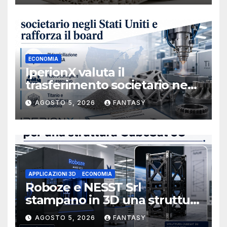
ECONOMIA
IperionX valuta il
trasferimento societario negli
Stati Uniti e rafforza il board,
AGOSTO 5, 2026
FANTASY
ha nominato Michael J.
Loparco amministratore
indipendente non esecutivo
APPLICAZIONI 3D
ECONOMIA
Roboze e NESST Srl
stampano in 3D una struttura
CubeSat 3U in Carbon PEEK
AGOSTO 5, 2026
FANTASY