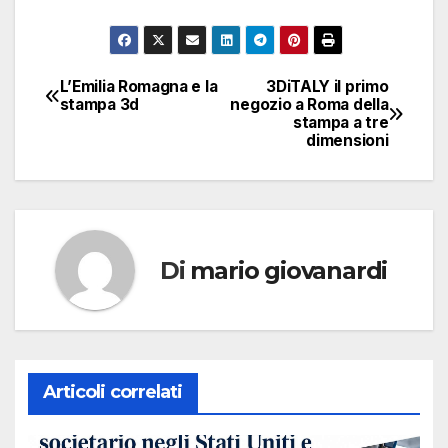
L’Emilia Romagna e la
3DiTALY il primo
Navigazione
stampa 3d
negozio a Roma della
stampa a tre
articoli
dimensioni
Di
mario giovanardi
Articoli correlati