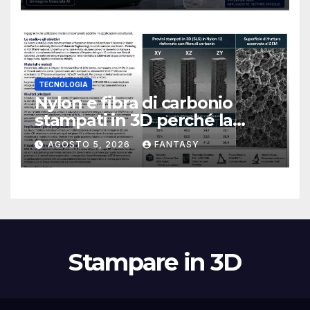
TECNOLOGIA
Nylon e fibra di carbonio
stampati in 3D perché la
resistenza agli urti dipende
AGOSTO 5, 2026
FANTASY
dal processo
Stampare in 3D