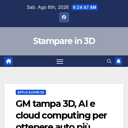
Skip
Sab. Ago 8th, 2026
6:24:48 AM
to
content
Stampare in 3D
APPLICAZIONI 3D
GM tampa 3D, AI e
cloud computing per
ottenere auto più