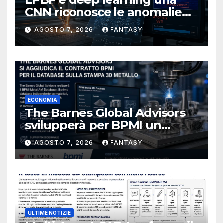
CNN riconosce le anomalie
del bagno di fusione
AGOSTO 7, 2026
FANTASY
ECONOMIA
The Barnes Global Advisors
svilupperà per BPMI un
database per la stampa 3D
AGOSTO 7, 2026
FANTASY
metallica destinata alla filiera
navale statunitense
ULTIME NOTIZIE