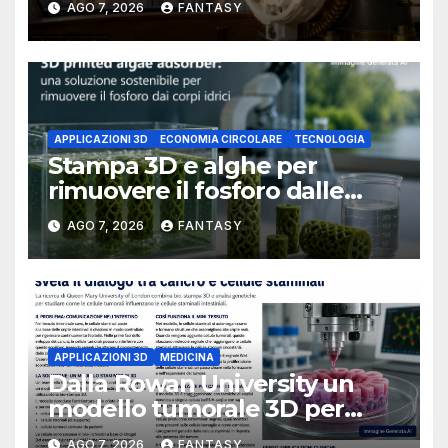
AGO 7, 2026
FANTASY
University of Arkansas at
Little Rock
APPLICAZIONI 3D
ECONOMIA CIRCOLARE
TECNOLOGIA
Stampa 3D e alghe per
rimuovere il fosforo dalle
acque il progetto della
AGO 7, 2026
FANTASY
Florida Atlantic University
APPLICAZIONI 3D
MEDICINA
Dalla Rowan University un
modello tumorale 3D per
studiare il dialogo tra cancro
AGO 7, 2026
FANTASY