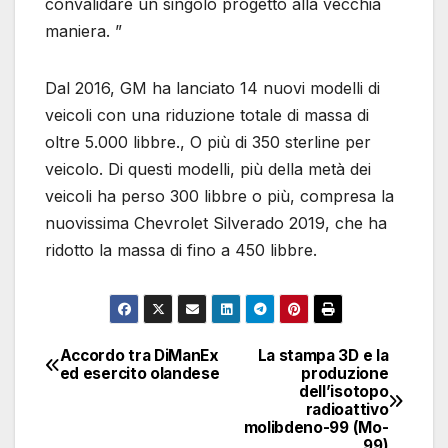
convalidare un singolo progetto alla vecchia
maniera. ”
Dal 2016, GM ha lanciato 14 nuovi modelli di
veicoli con una riduzione totale di massa di
oltre 5.000 libbre., O più di 350 sterline per
veicolo. Di questi modelli, più della metà dei
veicoli ha perso 300 libbre o più, compresa la
nuovissima Chevrolet Silverado 2019, che ha
ridotto la massa di fino a 450 libbre.
Accordo tra DiManEx
La stampa 3D e la
Navigazione
ed esercito olandese
produzione
dell’isotopo
articoli
radioattivo
molibdeno-99 (Mo-
99)