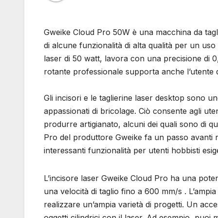
Gweike Cloud Pro 50W è una macchina da taglio 
di alcune funzionalità di alta qualità per un u
laser di 50 watt, lavora con una precisione di 
rotante professionale supporta anche l’utente dur
Gli incisori e le taglierine laser desktop sono 
appassionati di bricolage. Ciò consente agli ute
produrre artigianato, alcuni dei quali sono di qu
Pro del produttore Gweike fa un passo avanti risp
interessanti funzionalità per utenti hobbisti esi
L’incisore laser Gweike Cloud Pro ha una poten
una velocità di taglio fino a 600 mm/s . L’ampi
realizzare un’ampia varietà di progetti. Un acce
oggetti cilindrici con il laser. Ad esempio, puoi m