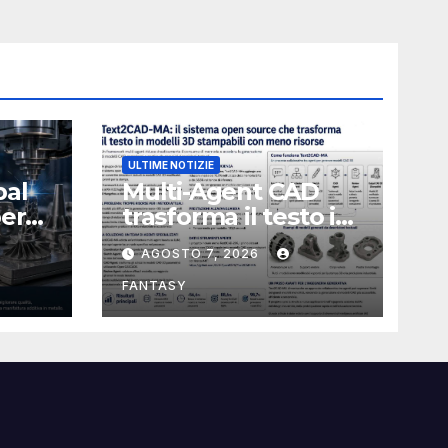
ULTIME NOTIZIE
bal
Multi-Agent CAD
perà
trasforma il testo in
CAD usando 116
AGOSTO 7, 2026
volte meno token
FANTASY
nata
e