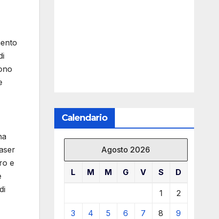
mento
di
sono
e
Calendario
na
Agosto 2026
laser
ro e
L
M
M
G
V
S
D
e
di
1
2
3
4
5
6
7
8
9