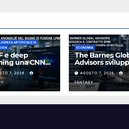
LIGENZA ARTIFICIALE IA
OGIA
ECONOMIA
F e deep
The Barnes Glo
rning una CNN
Advisors svilup
nosce le
per BPMI un
STO 7, 2026
AGOSTO 7, 2026
malie del bagno
database per la
usione
stampa 3D
SY
FANTASY
metallica desti
alla filiera naval
statunitense