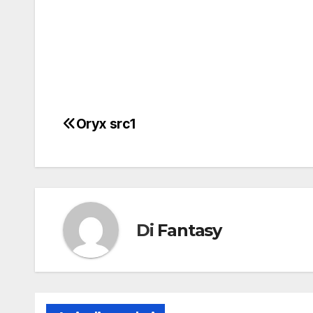
Oryx src1
Navigazione
articoli
Di
Fantasy