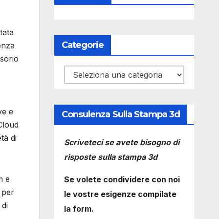
tata
Categorie
enza
sorio
Categorie
ve e
Consulenza Sulla Stampa 3d
 Cloud
tà di
Scriveteci se avete bisogno di
risposte sulla stampa 3d
m e
Se volete condividere con noi
 per
le vostre esigenze compilate
 di
la form.
e