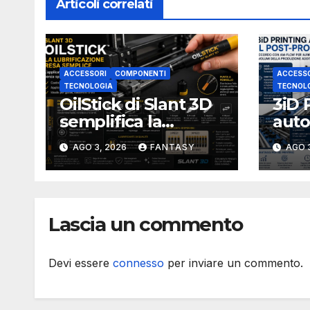
Articoli correlati
ACCESSORI
COMPONENTI
ACCESS
TECNOLOGIA
TECNOL
OilStick di Slant 3D
3iD 
semplifica la
auto
lubrificazione delle
proc
AGO 3, 2026
FANTASY
AGO 
stampanti 3D con
aume
un applicatore a
dell
pennello
addi
Lascia un commento
Devi essere
connesso
per inviare un commento.