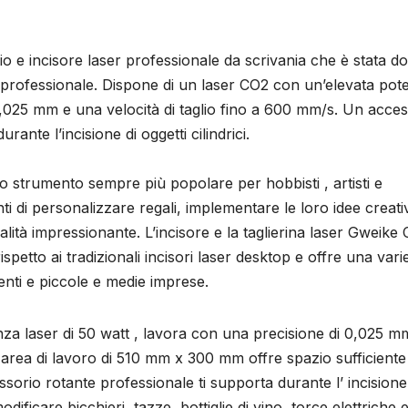
e incisore laser professionale da scrivania che è stata do
so professionale. Dispone di un laser CO2 con un’elevata pot
0,025 mm e una velocità di taglio fino a 600 mm/s. Un acces
ante l’incisione di oggetti cilindrici.
uno strumento sempre più popolare per hobbisti , artisti e
nti di personalizzare regali, implementare le loro idee creati
alità impressionante. L’incisore e la taglierina laser Gweike
etto ai tradizionali incisori laser desktop e offre una varie
genti e piccole e medie imprese.
za laser di 50 watt , lavora con una precisione di 0,025 m
a area di lavoro di 510 mm x 300 mm offre spazio sufficiente
ssorio rotante professionale ti supporta durante l’ incisione
odificare bicchieri, tazze, bottiglie di vino, torce elettriche 