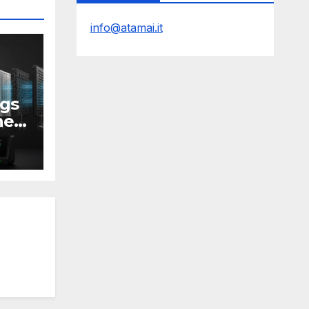
info@atamai.it
gs
ne
i
Y