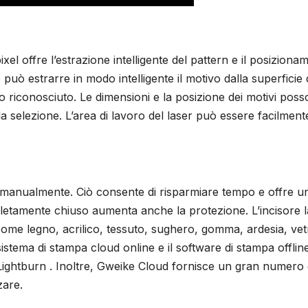
l offre l’estrazione intelligente del pattern e il posiziona
uò estrarre in modo intelligente il motivo dalla superficie 
tivo riconosciuto. Le dimensioni e la posizione dei motivi pos
la selezione. L’area di lavoro del laser può essere facilment
manualmente. Ciò consente di risparmiare tempo e offre u
pletamente chiuso aumenta anche la protezione. L’incisore 
come legno, acrilico, tessuto, sughero, gomma, ardesia, vet
istema di stampa cloud online e il software di stampa offlin
ightburn . Inoltre, Gweike Cloud fornisce un gran numero 
zare.