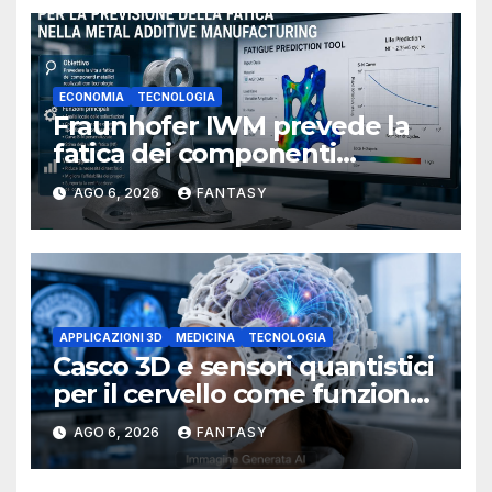
ECONOMIA
TECNOLOGIA
Fraunhofer IWM prevede la
fatica dei componenti
metallici stampati in 3D
AGO 6, 2026
FANTASY
APPLICAZIONI 3D
MEDICINA
TECNOLOGIA
Casco 3D e sensori quantistici
per il cervello come funziona
l’OPM-MEG
AGO 6, 2026
FANTASY