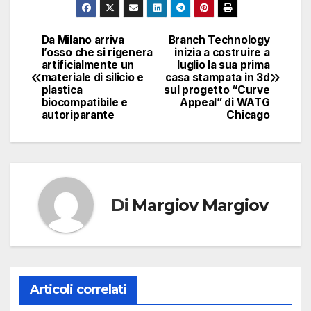
Da Milano arriva
Branch Technology
Navigazione
l’osso che si rigenera
inizia a costruire a
artificialmente un
luglio la sua prima
articoli
materiale di silicio e
casa stampata in 3d
plastica
sul progetto “Curve
biocompatibile e
Appeal” di WATG
autoriparante
Chicago
Di
Margiov Margiov
Articoli correlati