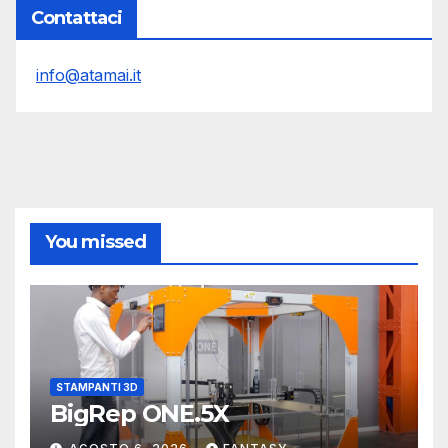
Contattaci
info@atamai.it
You missed
STAMPANTI 3D
BigRep ONE.5X