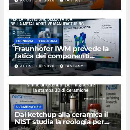
AGOSTO 6, 2026
FANTASY
ECONOMIA
TECNOLOGIA
Fraunhofer IWM prevede la
fatica dei componenti
metallici stampati in 3D
AGOSTO 6, 2026
FANTASY
ULTIME NOTIZIE
Dal ketchup alla ceramica il
NIST studia la reologia per
rendere più affidabile la