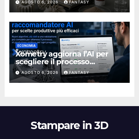
AGOSTO 6, 2026
FANTASY
stampa 3D
ECONOMIA
Xometry aggiorna l’AI per
scegliere il processo
produttivo più adatto
AGOSTO 6, 2026
FANTASY
Stampare in 3D