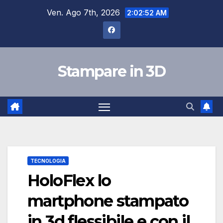
Salta
Ven. Ago 7th, 2026
2:02:53 AM
al
contenuto
Stampare in 3D
TECNOLOGIA
HoloFlex lo
martphone stampato
in 3d flessibile e con il