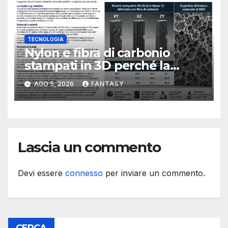
TECNOLOGIA
Nylon e fibra di carbonio
stampati in 3D perché la
resistenza agli urti dipende
AGO 5, 2026
FANTASY
dal processo
Lascia un commento
Devi essere
connesso
per inviare un commento.
CERCA