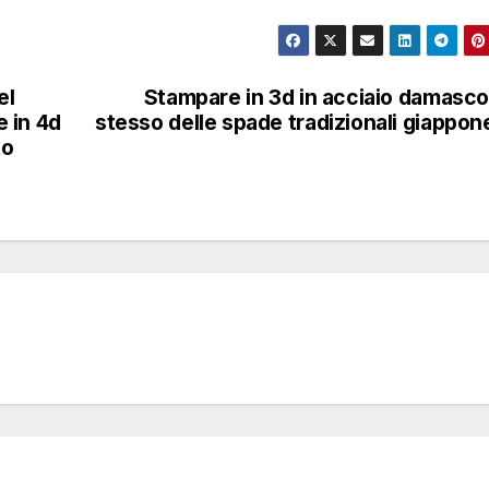
el
Stampare in 3d in acciaio damasco
 in 4d
stesso delle spade tradizionali giappon
to