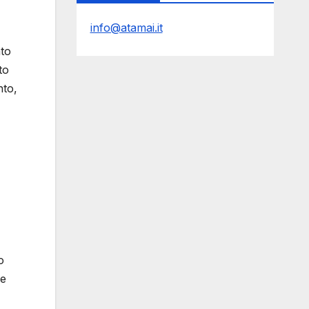
info@atamai.it
ato
to
nto,
o
re