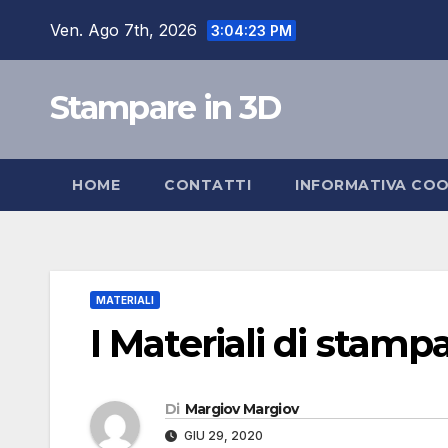
Salta
Ven. Ago 7th, 2026
3:04:24 PM
al
contenuto
Stampare in 3D
HOME
CONTATTI
INFORMATIVA COO
MATERIALI
I Materiali di stamp
Di
Margiov Margiov
GIU 29, 2020