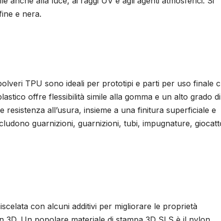
e anche alla luce, ai raggi UV e agli agenti atmosferici. Si
fine e nera.
polveri TPU sono ideali per prototipi e parti per uso finale 
astico offre flessibilità simile alla gomma e un alto grado di
e resistenza all’usura, insieme a una finitura superficiale e
includono guarnizioni, guarnizioni, tubi, impugnature, giocatto
scelata con alcuni additivi per migliorare le proprietà
n 3D. Un popolare materiale di stampa 3D SLS è il nylon