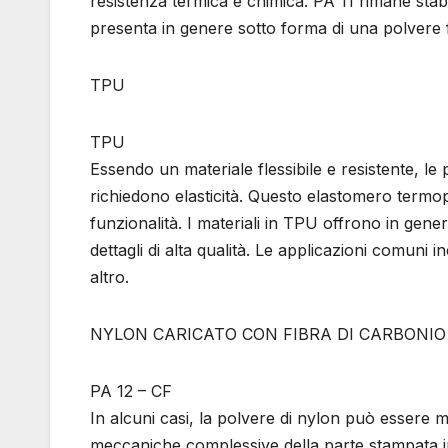
resistenza termica e chimica. PA 11 rimane stabil
presenta in genere sotto forma di una polvere 
TPU
TPU
Essendo un materiale flessibile e resistente, le 
richiedono elasticità. Questo elastomero termopl
funzionalità. I materiali in TPU offrono in gener
dettagli di alta qualità. Le applicazioni comuni 
altro.
NYLON CARICATO CON FIBRA DI CARBONIO
PA 12 – CF
In alcuni casi, la polvere di nylon può essere mi
meccaniche complessive della parte stampata i