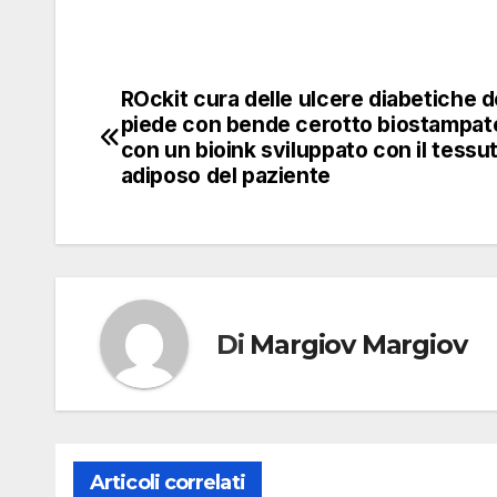
ROckit cura delle ulcere diabetiche d
Navigazione
piede con bende cerotto biostampate
articoli
con un bioink sviluppato con il tessu
adiposo del paziente
Di
Margiov Margiov
Articoli correlati