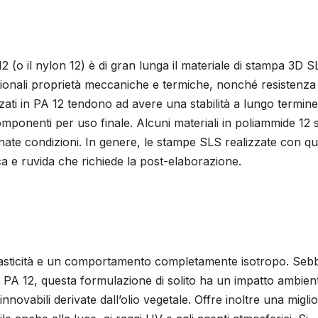
(o il nylon 12) è di gran lunga il materiale di stampa 3D S
onali proprietà meccaniche e termiche, nonché resistenza
zati in PA 12 tendono ad avere una stabilità a lungo termine,
componenti per uso finale. Alcuni materiali in poliammide 12
rminate condizioni. In genere, le stampe SLS realizzate con q
a e ruvida che richiede la post-elaborazione.
elasticità e un comportamento completamente isotropo. Se
a PA 12, questa formulazione di solito ha un impatto ambien
novabili derivate dall’olio vegetale. Offre inoltre una migli