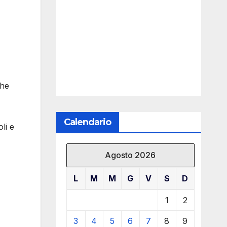
che
Calendario
li e
Agosto 2026
L
M
M
G
V
S
D
1
2
3
4
5
6
7
8
9