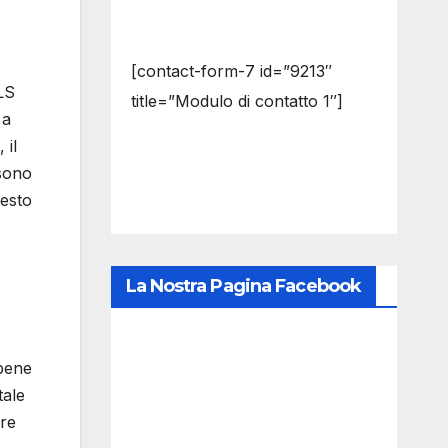
[contact-form-7 id=”9213″
LS
title=”Modulo di contatto 1″]
 a
 il
 sono
uesto
La Nostra Pagina Facebook
bbene
tale
ore