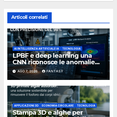
Articoli correlati
AI INTELLIGENZA ARTIFICIALE IA
TECNOLOGIA
LPBF e deep learning una
CNN riconosce le anomalie
del bagno di fusione
AGO 7, 2026
FANTASY
APPLICAZIONI 3D
ECONOMIA CIRCOLARE
TECNOLOGIA
Stampa 3D e alghe per