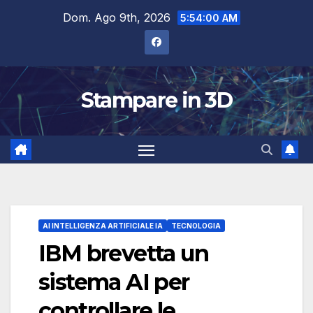
Salta
Dom. Ago 9th, 2026
5:54:02 AM
al
contenuto
Stampare in 3D
AI INTELLIGENZA ARTIFICIALE IA
TECNOLOGIA
IBM brevetta un
sistema AI per
controllare le