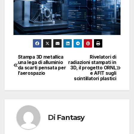
Stampa 3D metallica
Rivelatori di
Navigazione
una lega di alluminio
radiazioni stampati in
da scarti pensata per
3D, il progetto ORNL
articoli
l’aerospazio
e AFIT sugli
scintillatori plastici
Di
Fantasy