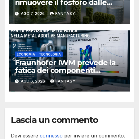
rimuovere il fosforo dalle
acque il progetto della
AGO 7, 2026
FANTASY
Florida Atlantic University
ECONOMIA
TECNOLOGIA
Fraunhofer IWM prevede la
fatica dei componenti
metallici stampati in 3D
AGO 6, 2026
FANTASY
Lascia un commento
Devi essere
connesso
per inviare un commento.