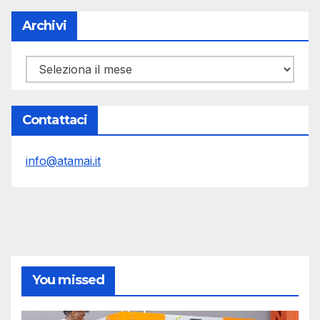
Archivi
Archivi
Contattaci
info@atamai.it
You missed