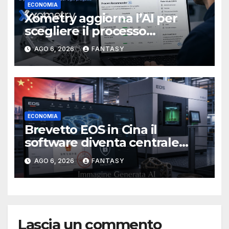
ECONOMIA
Xometry aggiorna l’AI per
scegliere il processo
produttivo più adatto
AGO 6, 2026
FANTASY
ECONOMIA
Brevetto EOS in Cina il
software diventa centrale
nella stampa 3D industriale
AGO 6, 2026
FANTASY
Lascia un commento