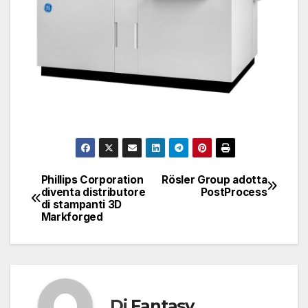
Phillips Corporation
Rösler Group adotta
Navigazione
diventa distributore
PostProcess
di stampanti 3D
articoli
Markforged
Di
Fantasy