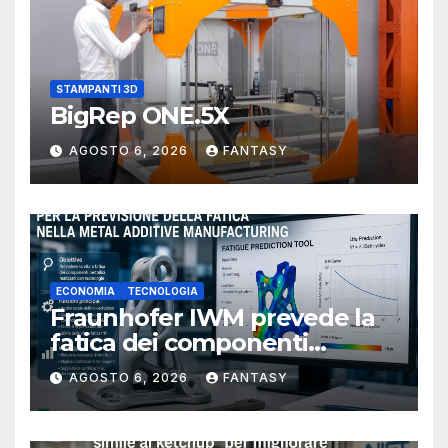
STAMPANTI 3D
BigRep ONE.5X
AGOSTO 6, 2026
FANTASY
ECONOMIA
TECNOLOGIA
Fraunhofer IWM prevede la
fatica dei componenti
metallici stampati in 3D
AGOSTO 6, 2026
FANTASY