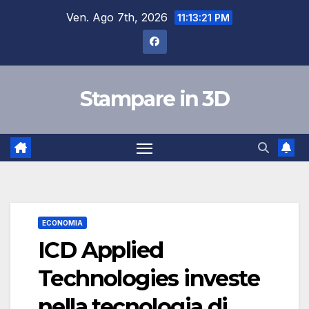
Salta
Ven. Ago 7th, 2026
11:13:22 PM
al
contenuto
Stampare in 3D
ECONOMIA
ICD Applied
Technologies investe
nella tecnologia di