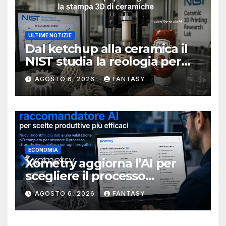
ULTIME NOTIZIE
Dal ketchup alla ceramica il
NIST studia la reologia per
rendere più affidabile la
AGOSTO 6, 2026
FANTASY
stampa 3D
ECONOMIA
Xometry aggiorna l’AI per
scegliere il processo
produttivo più adatto
AGOSTO 6, 2026
FANTASY