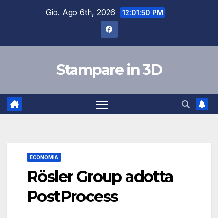
Salta
Gio. Ago 6th, 2026
12:01:51 PM
al
contenuto
Stampare in 3D
ECONOMIA
Rösler Group adotta
PostProcess