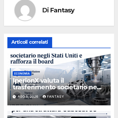
Di
Fantasy
Articoli correlati
ECONOMIA
IperionX valuta il
trasferimento societario negli
Stati Uniti e rafforza il board,
AGO 5, 2026
FANTASY
ha nominato Michael J.
Loparco amministratore
indipendente non esecutivo