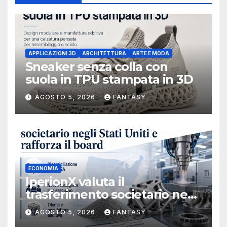
APPLICAZIONI 3D
ARCHITETTURA
ARTE E MODA
Sneaker senza colla con
suola in TPU stampata in 3D
AGOSTO 5, 2026
FANTASY
ECONOMIA
IperionX valuta il
trasferimento societario negli
Stati Uniti e rafforza il board,
AGOSTO 5, 2026
FANTASY
ha nominato Michael J.