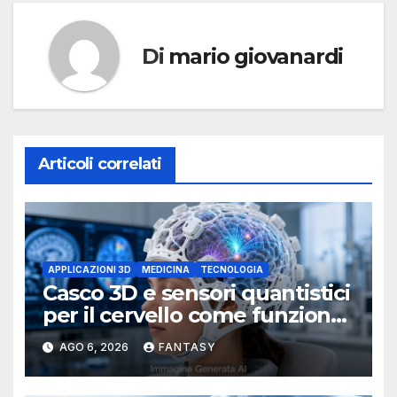
Di
mario giovanardi
Articoli correlati
APPLICAZIONI 3D
MEDICINA
TECNOLOGIA
Casco 3D e sensori quantistici
per il cervello come funziona
l’OPM-MEG
AGO 6, 2026
FANTASY