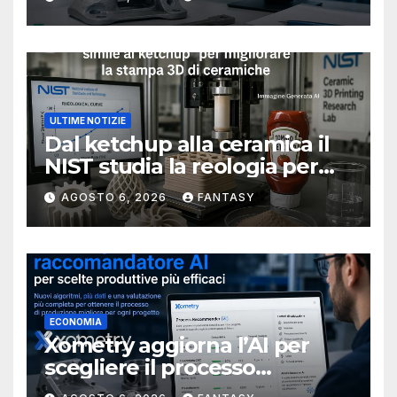
ULTIME NOTIZIE
Dal ketchup alla ceramica il
NIST studia la reologia per
rendere più affidabile la
AGOSTO 6, 2026
FANTASY
stampa 3D
ECONOMIA
Xometry aggiorna l’AI per
scegliere il processo
produttivo più adatto