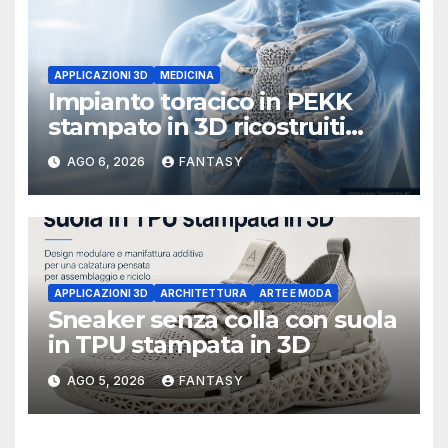
APPLICAZIONI 3D
MEDICINA
Impianto toracico in PEKK
stampato in 3D ricostruiti
sterno e costole dopo un
AGO 6, 2026
FANTASY
tumore raro
APPLICAZIONI 3D
ARCHITETTURA
ARTE E MODA
Sneaker senza colla con suola
in TPU stampata in 3D
AGO 5, 2026
FANTASY