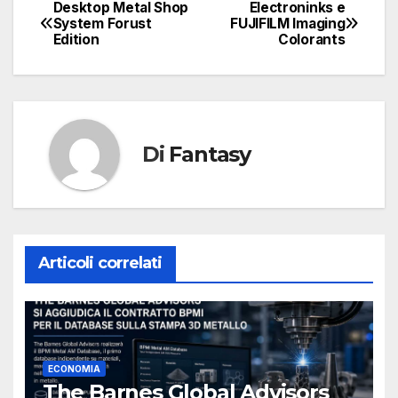
Desktop Metal Shop
Electroninks e
Navigazione
System Forust
FUJIFILM Imaging
Edition
Colorants
articoli
Di
Fantasy
Articoli correlati
ECONOMIA
The Barnes Global Advisors