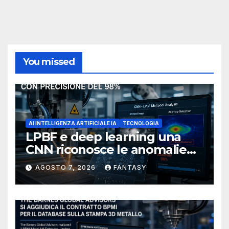
You missed
AI INTELLIGENZA ARTIFICIALE IA
TECNOLOGIA
LPBF e deep learning una
CNN riconosce le anomalie
del bagno di fusione
AGOSTO 7, 2026
FANTASY