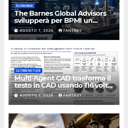
ECONOMIA
The Barnes Global Advisors
svilupperà per BPMI un
database per la stampa 3D
AGOSTO 7, 2026
FANTASY
metallica destinata alla filiera
navale statunitense
ULTIME NOTIZIE
Multi-Agent CAD trasforma il
testo in CAD usando 116 volte
meno token
AGOSTO 7, 2026
FANTASY