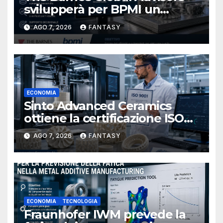
svilupperà per BPMI un
database per la stampa 3D
AGO 7, 2026
FANTASY
metallica destinata alla filiera
navale statunitense
ECONOMIA
Sinto Advanced Ceramics
ottiene la certificazione ISO
9001 per la stampa 3D di
AGO 7, 2026
FANTASY
ceramiche tecniche
ECONOMIA
TECNOLOGIA
Fraunhofer IWM prevede la