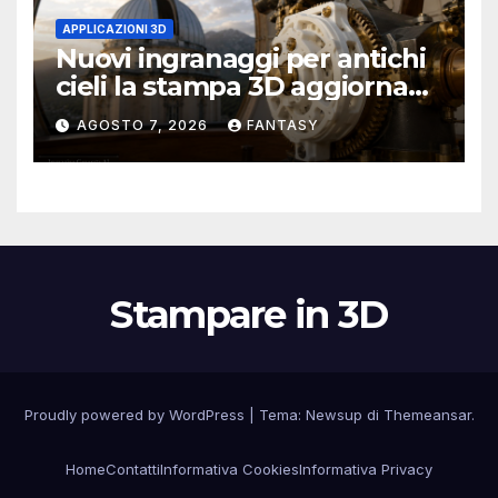
APPLICAZIONI 3D
Nuovi ingranaggi per antichi
cieli la stampa 3D aggiorna
un osservatorio del 1930 della
AGOSTO 7, 2026
FANTASY
University of Arkansas at
Little Rock
Stampare in 3D
Proudly powered by WordPress
|
Tema:
Newsup
di
Themeansar
.
Home
Contatti
Informativa Cookies
Informativa Privacy