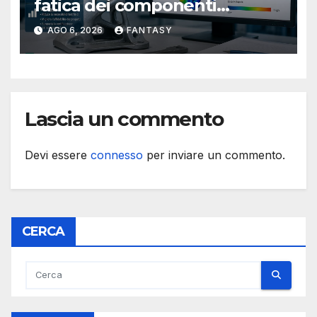
fatica dei componenti
metallici stampati in 3D
AGO 6, 2026
FANTASY
Lascia un commento
Devi essere
connesso
per inviare un commento.
CERCA