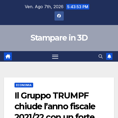
Salta
Ven. Ago 7th, 2026
5:43:54 PM
al
contenuto
Stampare in 3D
ECONOMIA
Il Gruppo TRUMPF
chiude l’anno fiscale
2021/22 con un forte