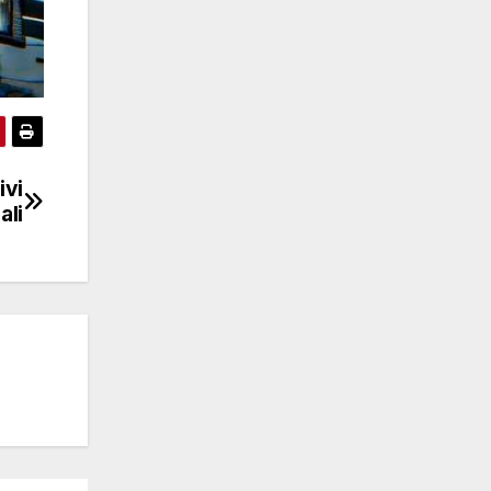
ivi
ali