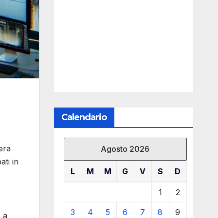
Calendario
 era
Agosto 2026
ati in
L
M
M
G
V
S
D
1
2
3
4
5
6
7
8
9
 a