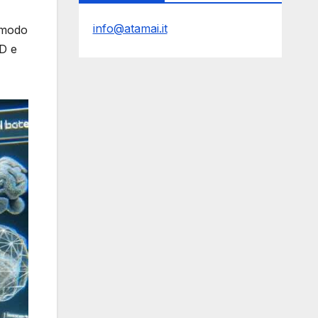
info@atamai.it
n modo
3D e