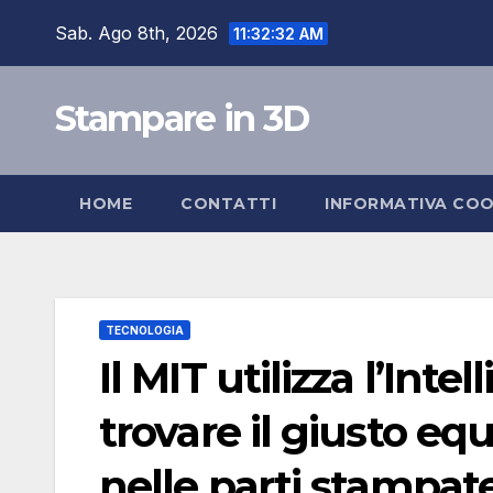
Salta
Sab. Ago 8th, 2026
11:32:34 AM
al
contenuto
Stampare in 3D
HOME
CONTATTI
INFORMATIVA COO
TECNOLOGIA
Il MIT utilizza l’Inte
trovare il giusto equi
nelle parti stampat