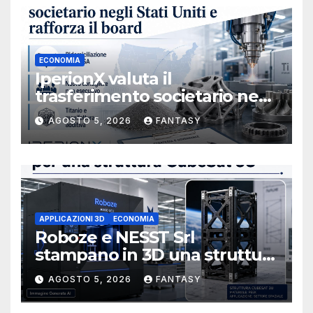
ECONOMIA
IperionX valuta il
trasferimento societario negli
Stati Uniti e rafforza il board,
AGOSTO 5, 2026
FANTASY
ha nominato Michael J.
Loparco amministratore
indipendente non esecutivo
APPLICAZIONI 3D
ECONOMIA
Roboze e NESST Srl
stampano in 3D una struttura
CubeSat 3U in Carbon PEEK
AGOSTO 5, 2026
FANTASY