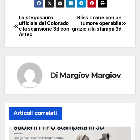
Lo stegosauro
Bliss il cane con un
Navigazione
ufficiale del Colorado
tumore operabile
e la scansione 3d con
grazie alla stampa 3d
articoli
Artec
Di
Margiov Margiov
Articoli correlati