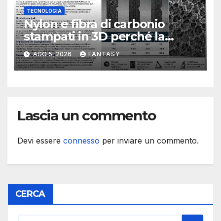
TECNOLOGIA
Nylon e fibra di carbonio
stampati in 3D perché la
resistenza agli urti dipende
AGO 5, 2026
FANTASY
dal processo
Lascia un commento
Devi essere
connesso
per inviare un commento.
CERCA