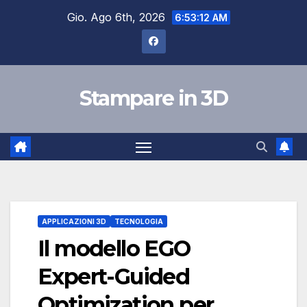
Salta
Gio. Ago 6th, 2026
6:53:13 AM
al
contenuto
Stampare in 3D
APPLICAZIONI 3D
TECNOLOGIA
Il modello EGO
Expert-Guided
Optimization per