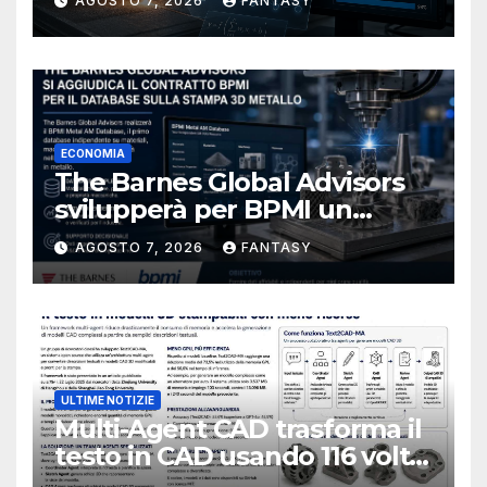
AGOSTO 7, 2026
FANTASY
ECONOMIA
The Barnes Global Advisors
svilupperà per BPMI un
database per la stampa 3D
AGOSTO 7, 2026
FANTASY
metallica destinata alla filiera
navale statunitense
ULTIME NOTIZIE
Multi-Agent CAD trasforma il
testo in CAD usando 116 volte
meno token