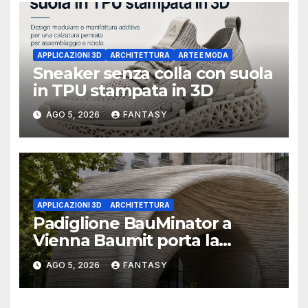
APPLICAZIONI 3D
ARCHITETTURA
ARTE E MODA
Sneaker senza colla con suola
in TPU stampata in 3D
AGO 5, 2026
FANTASY
APPLICAZIONI 3D
ARCHITETTURA
Padiglione BauMinator a
Vienna Baumit porta la
stampa 3D del calcestruzzo
AGO 5, 2026
FANTASY
nel Reallabor STRABAG