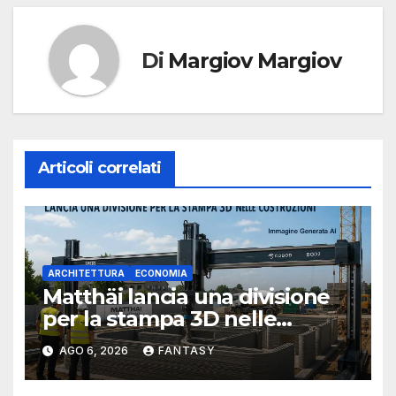
Di
Margiov Margiov
Articoli correlati
ARCHITETTURA
ECONOMIA
Matthäi lancia una divisione
per la stampa 3D nelle
costruzioni
AGO 6, 2026
FANTASY