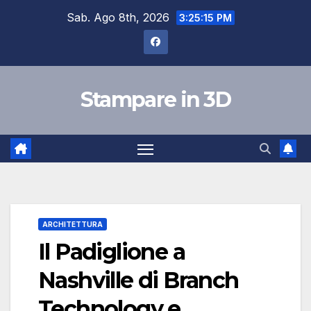
Salta
Sab. Ago 8th, 2026
3:25:16 PM
al
contenuto
Stampare in 3D
ARCHITETTURA
Il Padiglione a
Nashville di Branch
Technology e