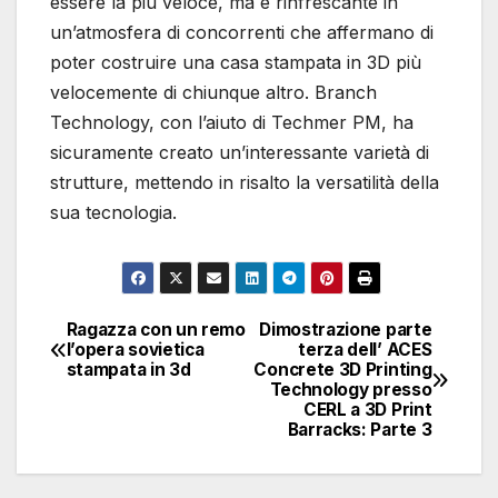
essere la più veloce, ma è rinfrescante in
un’atmosfera di concorrenti che affermano di
poter costruire una casa stampata in 3D più
velocemente di chiunque altro. Branch
Technology, con l’aiuto di Techmer PM, ha
sicuramente creato un’interessante varietà di
strutture, mettendo in risalto la versatilità della
sua tecnologia.
Ragazza con un remo
Dimostrazione parte
Navigazione
l’opera sovietica
terza dell’ ACES
stampata in 3d
Concrete 3D Printing
articoli
Technology presso
CERL a 3D Print
Barracks: Parte 3