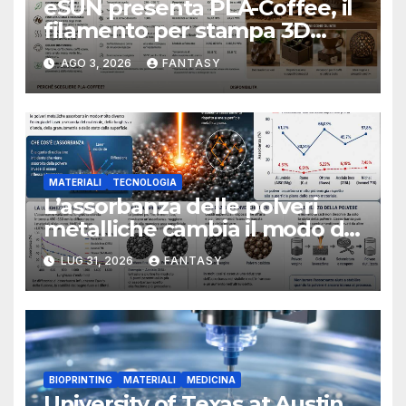
eSUN presenta PLA-Coffee, il
filamento per stampa 3D
sviluppato con fondi di caffè
AGO 3, 2026
FANTASY
recuperati
MATERIALI
TECNOLOGIA
L’assorbanza delle polveri
metalliche cambia il modo di
interpretare la fusione laser
LUG 31, 2026
FANTASY
BIOPRINTING
MATERIALI
MEDICINA
University of Texas at Austin