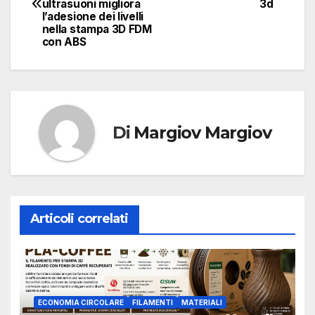
articoli
ultrasuoni migliora
3d
l’adesione dei livelli
nella stampa 3D FDM
con ABS
Di
Margiov Margiov
Articoli correlati
ECONOMIA CIRCOLARE
FILAMENTI
MATERIALI