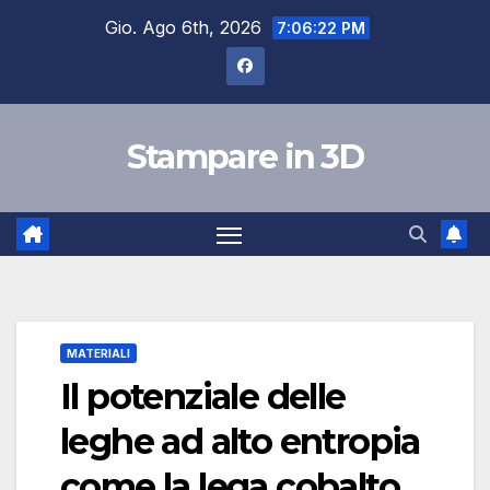
Salta
Gio. Ago 6th, 2026
7:06:23 PM
al
contenuto
Stampare in 3D
MATERIALI
Il potenziale delle
leghe ad alto entropia
come la lega cobalto