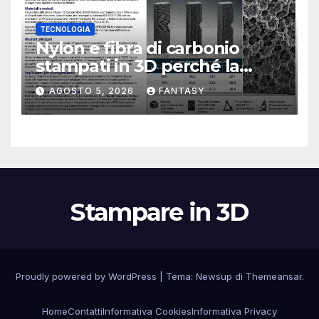
TECNOLOGIA
Nylon e fibra di carbonio
stampati in 3D perché la
resistenza agli urti dipende
AGOSTO 5, 2026
FANTASY
dal processo
Stampare in 3D
Proudly powered by WordPress
|
Tema:
Newsup
di
Themeansar
.
Home
Contatti
Informativa Cookies
Informativa Privacy