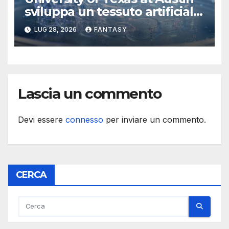
sviluppa un tessuto artificiale
stampabile in 3D che imita le
LUG 28, 2026
FANTASY
membrane dei tessuti
Lascia un commento
Devi essere
connesso
per inviare un commento.
CERCA