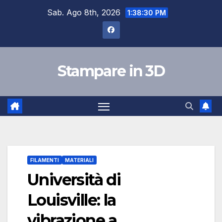
Salta
Sab. Ago 8th, 2026
1:38:31 PM
al
contenuto
Stampare in 3D
FILAMENTI
MATERIALI
Università di
Louisville: la
vibrazione a