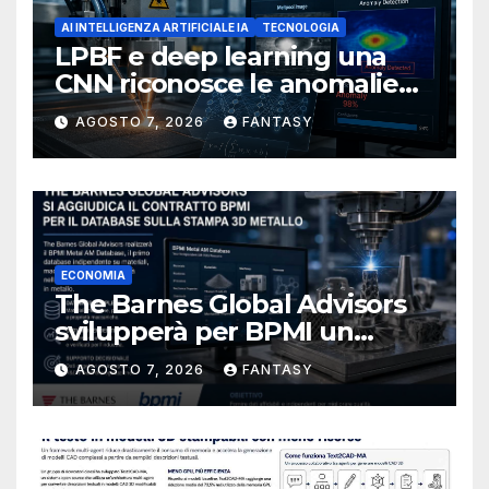
AI INTELLIGENZA ARTIFICIALE IA
TECNOLOGIA
LPBF e deep learning una
CNN riconosce le anomalie
del bagno di fusione
AGOSTO 7, 2026
FANTASY
ECONOMIA
The Barnes Global Advisors
svilupperà per BPMI un
database per la stampa 3D
AGOSTO 7, 2026
FANTASY
metallica destinata alla filiera
navale statunitense