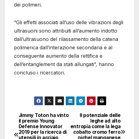
dei polimeri.
“Gli effetti associati all’uso delle vibrazioni degli
ultrasuoni sono attribuiti all’aumento indotto
dall’ultrasuono del rilassamento della catena
polimerica dall’interazione secondaria e al
conseguente aumento della rettifica e
dell’entanglement da stati allungati”, hanno
concluso i ricercatori.
Jimmy Toton ha vinto
Il potenziale delle
Navigazione
il premio Young
leghe ad alto
Defense Innovator
entropia come la lega
articoli
2019 per la ricerca di
cobalto cromo ferro
utensili in acciaio
nichel manganese