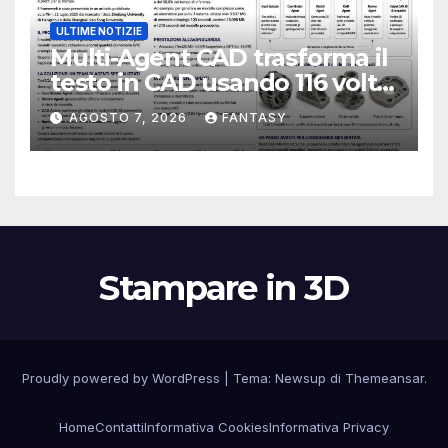
ULTIME NOTIZIE
Multi-Agent CAD trasforma il
testo in CAD usando 116 volte
meno token
AGOSTO 7, 2026
FANTASY
Stampare in 3D
Proudly powered by WordPress
|
Tema:
Newsup
di
Themeansar
.
Home
Contatti
Informativa Cookies
Informativa Privacy