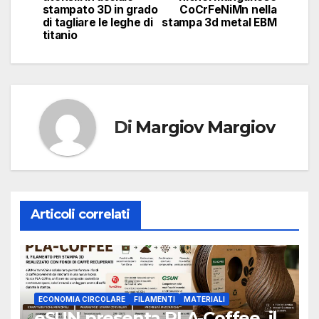
stampato 3D in grado
CoCrFeNiMn nella
di tagliare le leghe di
stampa 3d metal EBM
titanio
Di
Margiov Margiov
Articoli correlati
ECONOMIA CIRCOLARE
FILAMENTI
MATERIALI
eSUN presenta PLA-Coffee, il