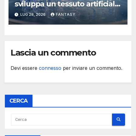
sviluppa un tessuto artificiale
stampabile in 3D che imita le
LUG 28, 2026
FANTASY
membrane dei tessuti
Lascia un commento
Devi essere
connesso
per inviare un commento.
CERCA