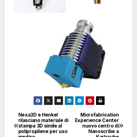
Nexa3D e Henkel
Microfabrication
Navigazione
rilasciano materiale di
Experience Center
stampa 3D simile al
nuovo centro di
articoli
polipropilene per uso
Nanoscribe a
medico
Karlsruhe