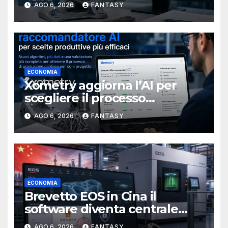
AGO 6, 2026
FANTASY
ECONOMIA
Xometry aggiorna l’AI per
scegliere il processo
produttivo più adatto
AGO 6, 2026
FANTASY
ECONOMIA
Brevetto EOS in Cina il
software diventa centrale
nella stampa 3D industriale
AGO 6, 2026
FANTASY