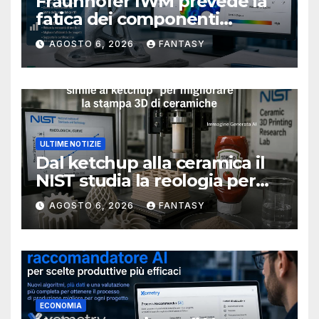
Fraunhofer IWM prevede la
fatica dei componenti
metallici stampati in 3D
AGOSTO 6, 2026
FANTASY
ULTIME NOTIZIE
Dal ketchup alla ceramica il
NIST studia la reologia per
rendere più affidabile la
AGOSTO 6, 2026
FANTASY
stampa 3D
ECONOMIA