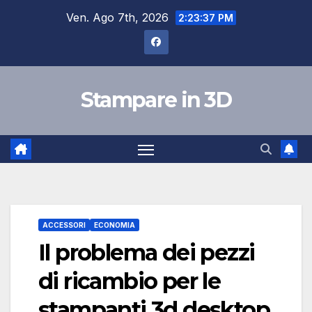
Salta
Ven. Ago 7th, 2026
2:23:38 PM
al
contenuto
Stampare in 3D
ACCESSORI
ECONOMIA
Il problema dei pezzi
di ricambio per le
stampanti 3d desktop