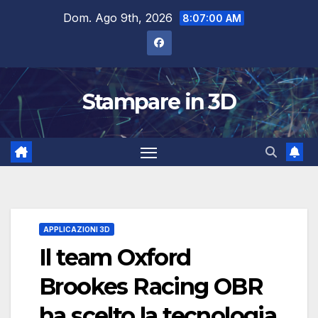
Salta
Dom. Ago 9th, 2026
8:07:01 AM
al
contenuto
Stampare in 3D
APPLICAZIONI 3D
Il team Oxford
Brookes Racing OBR
ha scelto la tecnologia