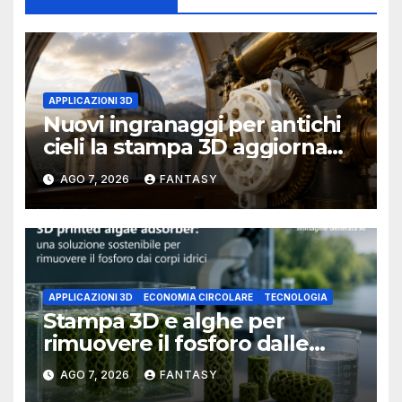
APPLICAZIONI 3D
Nuovi ingranaggi per antichi
cieli la stampa 3D aggiorna
un osservatorio del 1930 della
AGO 7, 2026
FANTASY
University of Arkansas at
Little Rock
APPLICAZIONI 3D
ECONOMIA CIRCOLARE
TECNOLOGIA
Stampa 3D e alghe per
rimuovere il fosforo dalle
acque il progetto della
AGO 7, 2026
FANTASY
Florida Atlantic University