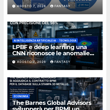
manufacturing secondo
AGOSTO 7, 2026
FANTASY
NIOSH
AI INTELLIGENZA ARTIFICIALE IA
TECNOLOGIA
LPBF e deep learning una
CNN riconosce le anomalie
del bagno di fusione
AGOSTO 7, 2026
FANTASY
ECONOMIA
The Barnes Global Advisors
svilupperà per BPMI un