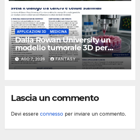
APPLICAZIONI 3D
MEDICINA
Dalla Rowan University un
modello tumorale 3D per
studiare il dialogo tra cancro
AGO 7, 2026
FANTASY
e cellule staminali
Lascia un commento
Devi essere
connesso
per inviare un commento.