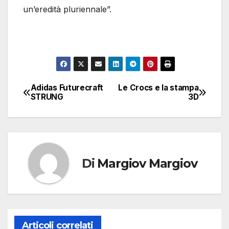
un’eredità pluriennale”.
Adidas Futurecraft
Le Crocs e la stampa
Navigazione
STRUNG
3D
articoli
Di
Margiov Margiov
Articoli correlati