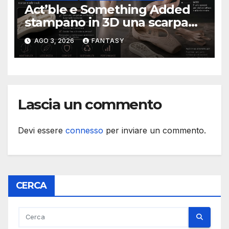
Act’ble e Something Added
stampano in 3D una scarpa
da punta modulare
AGO 3, 2026
FANTASY
progettata per durare cinque
volte di più
Lascia un commento
Devi essere
connesso
per inviare un commento.
CERCA