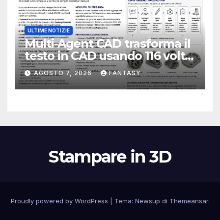
ULTIME NOTIZIE
Multi-Agent CAD trasforma il
testo in CAD usando 116 volte
meno token
AGOSTO 7, 2026
FANTASY
Stampare in 3D
Proudly powered by WordPress
|
Tema:
Newsup
di
Themeansar
.