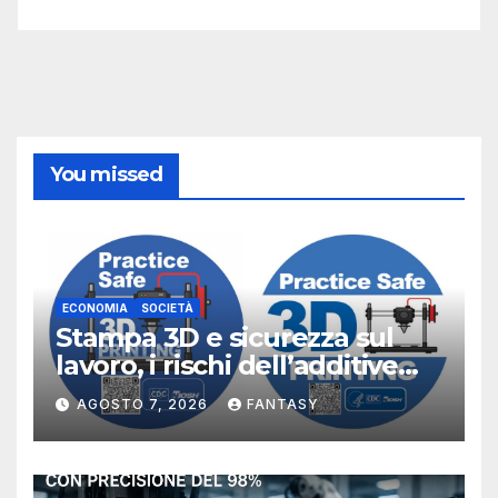
You missed
ECONOMIA
SOCIETÀ
Stampa 3D e sicurezza sul
lavoro, i rischi dell’additive
manufacturing secondo
AGOSTO 7, 2026
FANTASY
NIOSH