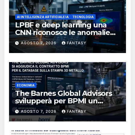
AI INTELLIGENZA ARTIFICIALE IA
TECNOLOGIA
LPBF e deep learning una
CNN riconosce le anomalie
del bagno di fusione
AGOSTO 7, 2026
FANTASY
ECONOMIA
The Barnes Global Advisors
svilupperà per BPMI un
database per la stampa 3D
AGOSTO 7, 2026
FANTASY
metallica destinata alla filiera
navale statunitense