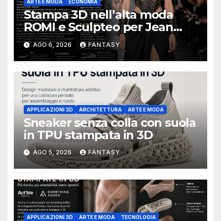
ARTE E MODA
ECONOMIA
Stampa 3D nell’alta moda
ROMI e Sculpteo per Jean
Paul Gaultier
AGO 6, 2026
FANTASY
APPLICAZIONI 3D
ARCHITETTURA
ARTE E MODA
Sneaker senza colla con suola
in TPU stampata in 3D
AGO 5, 2026
FANTASY
APPLICAZIONI 3D
ARTE E MODA
TECNOLOGIA