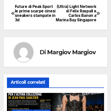
Future di Peak Sport
(Ultra) Light Network
Navigazione
le prime scarpe cinesi
di Felix Raspall e
sneakers stampate in
Carlos Banon a
articoli
3d
Marina Bay Singapore
Di
Margiov Margiov
Articoli correlati