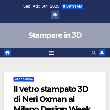
Salta
Sab. Ago 8th, 2026
8:09:32 AM
al
contenuto
Stampare in 3D
ARTE E MODA
Il vetro stampato 3D
di Neri Oxman al
Milano Design Week