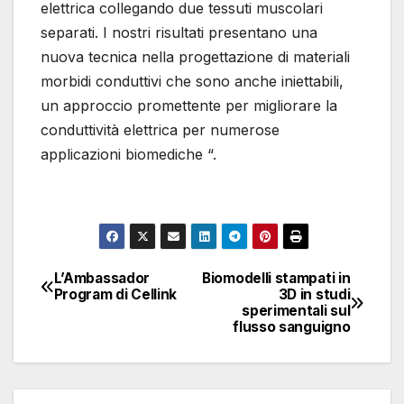
elettrica collegando due tessuti muscolari
separati. I nostri risultati presentano una
nuova tecnica nella progettazione di materiali
morbidi conduttivi che sono anche iniettabili,
un approccio promettente per migliorare la
conduttività elettrica per numerose
applicazioni biomediche “.
Colmare i tessuti
Stampa 3D di idrogel
conduttivi con idrogel
conduttivi. a) Immagini
granulari. a) Immagine
del processo di stampa
schematica e
L’Ambassador
Biomodelli stampati in
Navigazione
3D degli idrogel
Program di Cellink
3D in studi
rappresentativa del test
sperimentali sul
granulari conduttivi e
articoli
di conduzione del
flusso sanguigno
morfologia del filamento
tessuto elettrico ex vivo
stampato. La freccia
mediante muscoli
nera indica una forza
scheletrici isolati e