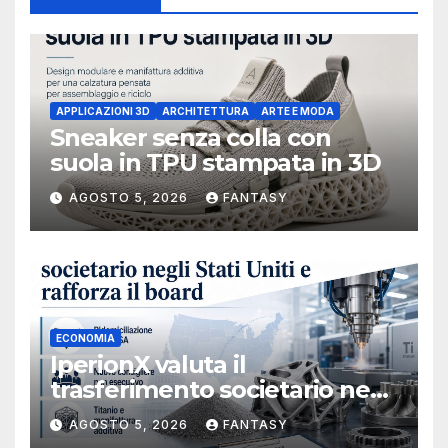
APPLICAZIONI 3D
ARCHITETTURA
ARTE E MODA
Sneaker senza colla con
suola in TPU stampata in 3D
AGOSTO 5, 2026
FANTASY
ECONOMIA
IperionX valuta il
trasferimento societario negli
Stati Uniti e rafforza il board,
AGOSTO 5, 2026
FANTASY
ha nominato Michael J.