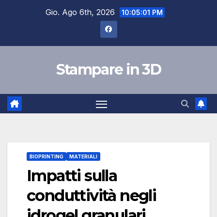
Salta
Gio. Ago 6th, 2026
10:05:02 PM
al
contenuto
Stampare in 3D
BIOPRINTING
MATERIALI
Impatti sulla
conduttività negli
idrogel granulari