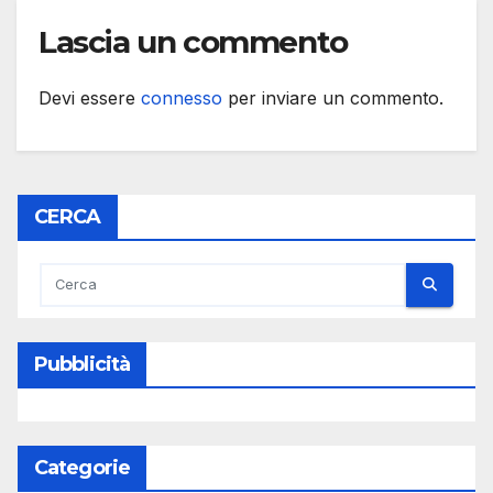
per non significativo, **
Lascia un commento
p <0,01, *** p <0,001.
Barre di scala: 100 µm
Devi essere
connesso
per inviare un commento.
per (a) e 3 mm per (b,
c).
CERCA
Pubblicità
Categorie